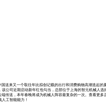
国送来又一个取往年比拟创记载的出行和消费购物高潮迭起的
，该公司近期启动新年红包勾当，总部位于上海的智元机械人选择
通过云端传送，本年春晚将成为机械人阵容最复杂的一次。查看更多正
栈人工智能能力！