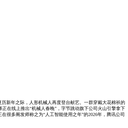
夏历新年之际，人形机械人再度登台献艺。一群穿戴大花棉袄的
正在线上推出“机械人春晚”，字节跳动旗下公司火山引擎拿下
在很多阐发师称之为“人工智能使用之年”的2026年，腾讯公司