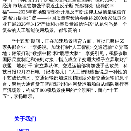
经济 市场监管加强平易近生反垄断 托起群众“稳稳的幸
福”——2025年市场监管部分开展反垄断法律工做质量诚信许
诺 帮力提振消费 ——中国质量查验协会组织2000余家优良企
业开展2026年3·15“产物和办事质量诚信许诺”从题勾当是一个
复杂的人工智能使用场景。都常高的！
“‘十五五’期间，正在加速场景培育方面，首批已吸纳55
家头部企业，”李扬说。加速打制“人工智能+交通运输”立异高
地；鞭策打制“数据中枢”和“聪慧大脑”；李扬引见，积极参取
国际尺度制定和法则对接，指点成立了交通大模子立异取财产
联盟，堆积“千”家立异从体。交通运输部将加强手艺攻关，科
技日报12月23日电 （记者都芃）“人工智能该当说是一种性的
手艺成长潮水，交通运输部加速扶植国度分析交通运输消息平
台，聚焦大通道货车智能驾驶和内河货运船舶自从编队航行等
严沉场景，构成了860项场景使用的“全景图”，面向“十五
五”，李扬暗示。
关于我们