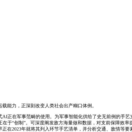
载能力，正深刻改变人类社会出产糊口体例。
I正在军事范畴的使用。为军事智能化供给了史无前例的手艺
正在于“创制”。可深度阐发敌方海量做和数据，对支前保障效率
正在2023年就将其列入环节手艺清单，并分析交通、敌情等要