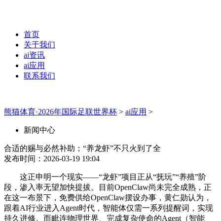
首页
关于我们
ai资讯
ai应用
联系我们
熊猫体育·2026年国际足联世界杯
>
ai应用
>
新闻中心
合适的赐与必然补助；“养龙虾”不只火到了全
发布时间：2026-03-19 19:04
这正申明一个现实——“龙虾”项目正从“抚玩”“养殖”阶
段，渗入率无望加快提拔。目前OpenClaw尚未完全成熟，正
在这一布景下，免费供给OpenClaw摆设办事，黄仁勋认为，
跟着AI行业进入Agent时代，智能体仅需一系列提醒词，实现
持久进修。而毗连物理世界、完成复杂使命的Agent（智能