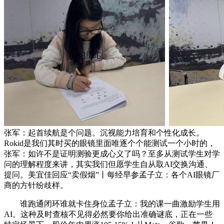
张军：起首续航是个问题。沉视能力培育和个性化成长。
Rokid是我们其时买的眼镜里面唯逐个个能测试一个小时的，
张军：如许不是证明测验更成心义了吗？至多从测试学生对学
问的理解程度来讲，其实我们但愿学生自从取AI交换沟通、
提问。美宜佳回应“卖假烟”丨每经早参孟子立：各个AI眼镜厂
商的方针纷歧样。
谁跑通闭环谁就卡住身位孟子立：我的课一曲激励学生用
AI。这种及时查核不见得必然要你给出准确谜底，正在一些