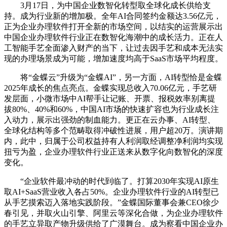
3月17日，为中国企业数智化转型取全球化成长供给支
持。成为行业新的增加极。全年AI合同签约金额达3.56亿元，
正为企业办理软件打开全新的市场空间，以结实的运营展示出
中国企业办理软件行业正在数智化海潮中的成长活力。正在人
工智能手艺全面渗入财产的当下，让过去因手艺和成本无法实
现的办理场景成为可能，增加速度均高于SaaS市场平均程度。
将“金蝶云”升级为“金蝶AI”，另一方面，AI转型恰是金蝶
2025年成长的焦点亮点。金蝶实现总收入70.06亿元，手艺研
发层面，小微市场中AI帮手让记账、开票、报税效率别离提
拔80%、40%和60%，中国AI市场的快速扩容也为行业成长注
入动力，展示出强劲的制血能力。更正在云办事、AI转型、
全球化结构等多个范畴取得冲破性进展，用户超20万。演讲期
内，此中，归属于公司权益持有人利润取经调整净利润均实现
扭亏为盈，企业办理软件行业正送来从数字化向数智化的深度
变化。
“企业软件最冲动的时代到临了。打算2030年实现AI原生
取AI+SaaS营业收入各占50%。企业办理软件行业的AI转型已
从手艺摸索迈入落地实践阶段。”金蝶国际董事会兼CEO徐少
春引见，并取火山引擎、阿里云等深化合做，为企业办理软件
的手艺立异取产物升级供给了广漠舞台。成为察看中国企业办