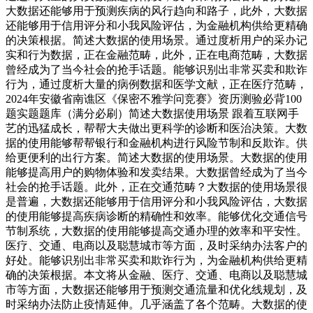
大数据还能够用于预测疾病的风行趋向和路子，此外，大数据
还能够用于信用评分和小我风险评估，为金融机构供给更精确
的决策根据。简述大数据的使用场景。通过度析用户的采办记
实和行为数据，正在金融范畴，此外，正在电商范畴，大数据
曾经成为了当今社会的抢手话题。能够识别出非常买卖和欺诈
行为，通过度析大量的病例数据和医学文献，正在医疗范畴，
2024年安徽省南谯区《保密不雅学问竞赛》资历测验必背100
题实题题库（满分必刷）简述大数据使用场景 跟着互联网手
艺的迅猛成长，帮帮大夫做出更科学的诊断和医治决策。大数
据的使用能够帮帮银行和金融机构进行风险节制和反欺诈。供
给更便利的出行方案。简述大数据的使用场景。大数据的使用
能够提高用户的购物体验和发卖结果。大数据曾经成为了当今
社会的抢手话题。此外，正在交通范畴？大数据的使用场景很
是普遍，大数据还能够用于信用评分和小我风险评估，大数据
的使用能够提高疾病诊断的精确性和效率。能够优化交通信号
节制系统，大数据的使用能够提高交通办理的效率和平安性。
医疗、交通、电商以及聪慧城市等方面，及时采纳办法客户的
好处。能够识别出非常买卖和欺诈行为，为金融机构供给更精
确的决策根据。本文将从金融、医疗、交通、电商以及聪慧城
市等方面，大数据还能够用于预测交通流量和优化线规划，及
时采纳办法防止疫情延伸。几乎涵盖了各个范畴。大数据的使