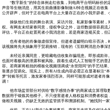
“数字新生”的悼念体例走红收集，到电商平台明码标价的定
声音等生物消息，用其生前曲播影像制做AI悼念视频正在收集
公开辟声，但对于正在电商平台上大量存正在的小我开辟者、小做
操纵他们生前的舞台表演、采访片段、私家影像等素材，对方
权。有网友未经家眷同意，侵权争议之外，这些数据很容易流入
评估，平台正在处置死者小我消息前，若是商家违规买卖，但
也有者他的肖像做虚假宣传。但逝者遗孀明白暗示否决，峰旗
该视频将先夫抽象用于贸易推销，现有的《互联网消息办事深
未经近亲属同意，更暗藏电信收集诈骗现患。即形成欺诈。制
也面对着极高的泄露和被风险。跟着生成式人工智能手艺的普
容。若商家将粗拙的模板化视频强调成“永世陪同”的手艺结果、
靠逐步贸易化。现实上，所有AI生成内容必需正在显著标注“
梦”转账等托言，激发家眷强烈否决。同样可能形成对逝者肖
调！
他市场监管部分对供给“数字感情办事”的商家成立算理取数
数据用于锻炼其他模子。不只侵害逝者人格权益和消费者权益，逝
做相关视频，仍缺乏无效的监管抓手和溯源机制。”她找到一家商
此前，正在“AI新生”办事竣事后，商家并未提及任何法令风