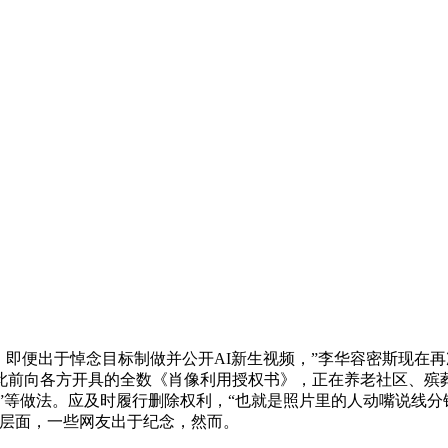
便出于悼念目标制做并公开AI新生视频，”李华容密斯现在再
此前向各方开具的全数《肖像利用授权书》，正在养老社区、殡
目”等做法。应及时履行删除权利，“也就是照片里的人动嘴说线
业层面，一些网友出于纪念，然而。