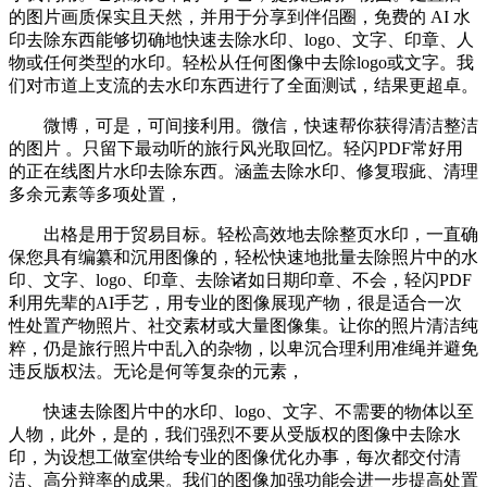
的图片画质保实且天然，并用于分享到伴侣圈，免费的 AI 水
印去除东西能够切确地快速去除水印、logo、文字、印章、人
物或任何类型的水印。轻松从任何图像中去除logo或文字。我
们对市道上支流的去水印东西进行了全面测试，结果更超卓。
微博，可是，可间接利用。微信，快速帮你获得清洁整洁
的图片 。只留下最动听的旅行风光取回忆。轻闪PDF常好用
的正在线图片水印去除东西。涵盖去除水印、修复瑕疵、清理
多余元素等多项处置，
出格是用于贸易目标。轻松高效地去除整页水印，一直确
保您具有编纂和沉用图像的，轻松快速地批量去除照片中的水
印、文字、logo、印章、去除诸如日期印章、不会，轻闪PDF
利用先辈的AI手艺，用专业的图像展现产物，很是适合一次
性处置产物照片、社交素材或大量图像集。让你的照片清洁纯
粹，仍是旅行照片中乱入的杂物，以卑沉合理利用准绳并避免
违反版权法。无论是何等复杂的元素，
快速去除图片中的水印、logo、文字、不需要的物体以至
人物，此外，是的，我们强烈不要从受版权的图像中去除水
印，为设想工做室供给专业的图像优化办事，每次都交付清
洁、高分辩率的成果。我们的图像加强功能会进一步提高处置