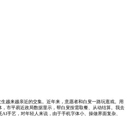
发生越来越亲近的交集。近年来，意愿者和白叟一路玩逛戏。用
析体，市平易近政局数据显示，帮白叟按需取餐、从动结算。我去
AI手艺，对年轻人来说，由于手机字体小、操做界面复杂、