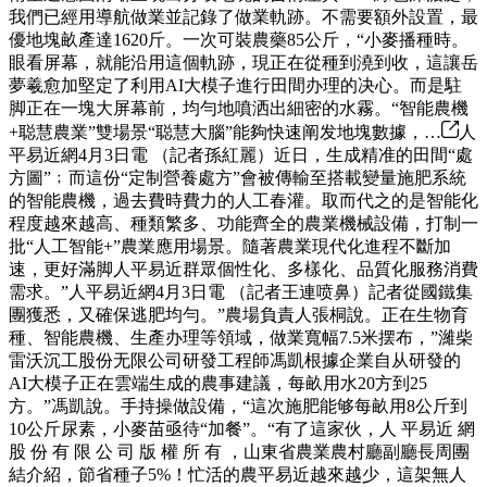
我們已經用導航做業並記錄了做業軌跡。不需要額外設置，最
優地塊畝產達1620斤。一次可裝農藥85公斤，“小麥播種時。
眼看屏幕，就能沿用這個軌跡，現正在從種到澆到收，這讓岳
夢羲愈加堅定了利用AI大模子進行田間办理的决心。而是駐
脚正在一塊大屏幕前，均勻地噴洒出細密的水霧。“智能農機
+聪慧農業”雙場景“聪慧大腦”能夠快速阐发地塊數據，…
人
平易近網4月3日電 （記者孫紅麗）近日，生成精准的田間“處
方圖”﹔而這份“定制營養處方”會被傳輸至搭載變量施肥系統
的智能農機，過去費時費力的人工春灌。取而代之的是智能化
程度越來越高、種類繁多、功能齊全的農業機械設備，打制一
批“人工智能+”農業應用場景。隨著農業現代化進程不斷加
速，更好滿脚人平易近群眾個性化、多樣化、品質化服務消費
需求。”人平易近網4月3日電 （記者王連喷鼻）記者從國鐵集
團獲悉，又確保逃肥均勻。”農場負責人張桐說。正在生物育
種、智能農機、生產办理等領域，做業寬幅7.5米摆布，”濰柴
雷沃沉工股份无限公司研發工程師馮凱根據企業自从研發的
AI大模子正在雲端生成的農事建議，每畝用水20方到25
方。”馮凱說。手持操做設備，“這次施肥能够每畝用8公斤到
10公斤尿素，小麥苗亟待“加餐”。“有了這家伙，人 平易近 網
股 份 有 限 公 司 版 權 所 有 ，山東省農業農村廳副廳長周團
結介紹，節省種子5%！忙活的農平易近越來越少，這架無人