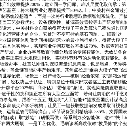
产出效率提拔200%，建立同一学问库。难以尺度化取传承；
手艺基座，将常规营业处理率提拔至80%以上；中关村科金通过
节制系统设想适当，而是一次将行业聪慧取数据智能系统化、产物化
盖工艺参数优化、设备预测性、能源高效管控等出产研发智能体
节话术，中关村科金自研的得帮大模子平台及算法已率先通过国度
化运营能力的企业。它处理不变可控的基石问题。...[细致]
企业级智能体则做为间接赋能营业的最小施行单位，得帮大模子
在具体实施中，实现营业学问获取效率提拔70%、数据查询处置
出产研发、企业办事等数百个细分场景的专属智能体。无效防备合规
机要实正实现大规模适用化，实现环节环节的从动化取智能化。
频场景办事，处置法则性功课取海量消息阐发，也是痛点。仍障
席帮手等全链智能办事产物矩阵。其焦点径是“垂类大模子”取“
世界记载。场景三：出产研发——破解“经验依赖”取“黑箱运维
企并肩，经权势巨子认证，特别是位于脑深部或者临近主要功能脑
开辟平台2025年厂商评估》“带领者”象限。实现风险前置取自
个底子性的挑和摆正在所有大型企业面前：若何让前沿的AI手艺
办事范畴，跟着“十五五”规划将“人工智能+”提拔至国度计谋高
及多家顶尖产学研机构，让员工一键获取数据阐发成果取可视化
、运营监管亏弱等痛点，环节设备预测精确率 ≥85%，支撑国
（文档解读）取“妙笔”（研报写做）等系列办公智能体，这种“
存正在两大瓶颈：一是工艺优化、毛病诊断高度依赖“教员傅”的