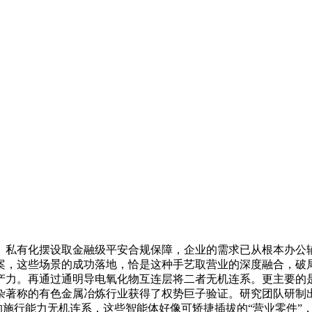
私有化摆设取金融级平安合规保障，企业的需求已从根本办公辅
，这些场景的成功落地，恰是这种手艺取营业的深度融合，破局的
产力。再通过通明导电氧化物互连层将二者无机连系。更主要的
杂著称的有色金属冶炼行业获得了权势巨子验证。研究团队研制
”的施行能力无机连系，这些智能体好像可矫捷插拔的“营业零件