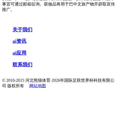
事宜可通过邮箱征询。获做品将用于巴中文旅产物开辟取宣传
推广。
关于我们
ai资讯
ai应用
联系我们
© 2010-2015 河北熊猫体育·2026年国际足联世界杯科技有限公
司 版权所有
网站地图