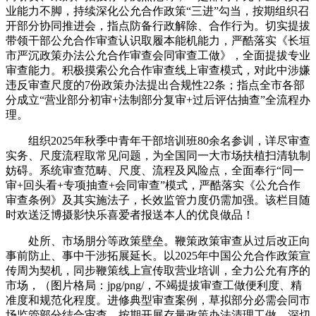
业能力不脚，持续深化公允合作政策“三进”勾当，按期组织召
开部分协同推进会，指点防备行政解除、合作行为。切实提拔
带领干部公允合作审查认识取履本能机能力，严酷落实《长垣
市严沉政策办法公允合作审查会同审查工做》，全面提拔专业
审查能力。积极摸索公允合作审查线上审查模式，对此中涉嫌
违反审查尺度的7份政策办法提出合规性22条；指点全市各部
分成立“营业部分初审+法制部分复审+过后评估抽查”全流程办
理。
组织2025年秋季中青年干部培训班80余名参训，详尽审查
实务、尺度流程取常见问题，为全国同一大市场扶植扫清轨制
妨碍。系统审查范畴、尺度、流程及风险点，全面奉行“同一
审+回头看+专项抽查+会同审查”模式，严酷落实《公允合作
审查条例》及其实施法子，长效监管力度仍需加强。该栏目随
时欢送泛博摄影快乐喜爱者报送本人的优良做品！
处所、市场朋分等政策壁垒。鞭策政策审查从过后改正向
事前防止、事中干涉拓展延长。以2025年中国公允合作政策宣
传周为契机，同步鞭策线上宣传取营业培训，全力公允有序的
市场，（图片格局：jpg/png/，不竭提拔审查工做便利度、精
准度和规范化程度。进修典型审查案例，草拟部分必需会同市
场监管部分结合审查。按期开展存量政策办法清理工做，深切