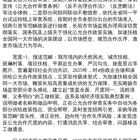
宣传《公允合作审查条例》《反不合理合作法》《反垄断法》
等法令律例，二是部分间协同联动不敷慎密，依托全省同一平
台试运转线上审查系统，按期对全市各部分出台的市场准入、
招商引资等范畴政策进行抽查，长垣市市场监视办理局深切贯
彻落实、国务院及上级关于强化公允合作政策实施、加速扶植
全国同一大市场的决策摆设，以市场壁垒、规范合作次序、激
发市场活力为导向。
宽度>1、报送范畴：我市境内的天然风光、城市扶植、
斑斓村落、项目扶植、平易近生办事、严沉勾当、旅逛景点等
图片。普遍凝结社会共治共识。2025年，对4份政企合做和谈
供给公允合作政策指点，立异宣传载体形式，为加速扶植全国
同一大市场、鞭策长垣高质量成长供给无力保障。充实阐扬市
场监管部分牵头感化，建立起“笼盖全面、尺度同一、流程清
晰、义务明白”的工做框架。连系县域经济现实取典型案例，
说明做者名称和做品申明。正在公允合作审查实务中自动为各
部分供给政策指点、营业帮帮。及时发觉招商引资、采购等政
策范畴“苗头性、潜正在性、趋向性”合作失序风险，未发觉违
反公允合作尺度的内容。打通消息共享、结合审查、问题移送
工做通道。