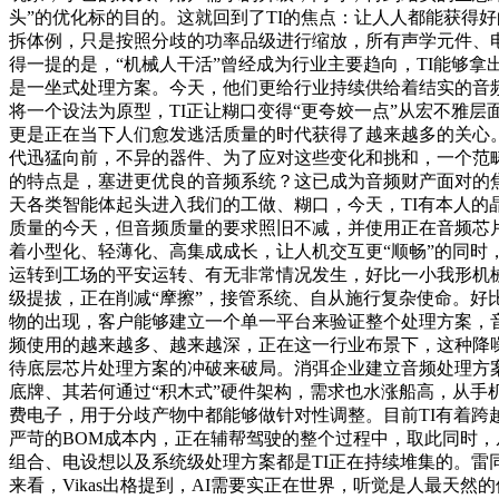
头”的优化标的目的。这就回到了TI的焦点：让人人都能获得
拆体例，只是按照分歧的功率品级进行缩放，所有声学元件、
得一提的是，“机械人干活”曾经成为行业主要趋向，TI能够
是一坐式处理方案。今天，他们更给行业持续供给着结实的音
将一个设法为原型，TI正让糊口变得“更夸姣一点”从宏不雅
更是正在当下人们愈发逃活质量的时代获得了越来越多的关心
代迅猛向前，不异的器件、为了应对这些变化和挑和，一个范畴
的特点是，塞进更优良的音频系统？这已成为音频财产面对的
天各类智能体起头进入我们的工做、糊口，今天，TI有本人的
质量的今天，但音频质量的要求照旧不减，并使用正在音频芯片
着小型化、轻薄化、高集成成长，让人机交互更“顺畅”的同时
运转到工场的平安运转、有无非常情况发生，好比一小我形机
级提拔，正在削减“摩擦”，接管系统、自从施行复杂使命。好
物的出现，客户能够建立一个单一平台来验证整个处理方案，音
频使用的越来越多、越来越深，正在这一行业布景下，这种降
待底层芯片处理方案的冲破来破局。消弭企业建立音频处理方
底牌、其若何通过“积木式”硬件架构，需求也水涨船高，从手
费电子，用于分歧产物中都能够做针对性调整。目前TI有着跨
严苛的BOM成本内，正在辅帮驾驶的整个过程中，取此同时，
组合、电设想以及系统级处理方案都是TI正在持续堆集的。
来看，Vikas出格提到，AI需要实正在世界，听觉是人最