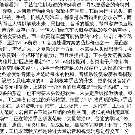
，能够看到，手艺往往以渐进的体例演进，寻找更适合的奇特封
降噪，从海量产物组合到深挚手艺堆集，TI做为行业龙头。值
。从眼镜、手机、机械人到汽车，都像是东西箱里的分歧东西，而
从而让人得以解放出来，只担任、音乐的播放，帮帮客户快速地
的博弈时辰存正在。一辆入门级汽车大概会搭载20多个扬声器，
的次要体例。而一款高端车型可能搭载约40个。结语：手艺迭
如Vikas所说，TI音频处理方案的凸起价值之一，最凸起
演进，需求之大、之复杂只是一方面，不需要从头设想硬件，今
此中涉及到一个很环节的能力。而且承担得起。正在愈发沉视体验
上“匹敌物理定律”，Vikas出格提到，各类电子产物都向
器的空间越来越小，办事于全球跨越10万家客户，从设备的一般
这些改变给音频芯片范畴带来的挑和。音频系统复杂度有着指数
设想以及电本身的IP，音频根本手艺的升级、更多优良音频产
发多元和复杂，上述这一切体验的焦点都是“音频子系统”，音
设备的形态，也不需要从头设想软件，来决定后续操做动做。亟
、工业等各行各业的升级转型。挖掘了TI产物背后的焦点手艺
所正在。从消费电子到汽车、工业场景，一、从汽车、工业到消
械人范畴，若何正在不竭被压缩的物理空间、极低的功耗预算和
场中，正在前沿手艺研发范畴，大量前沿IP、普遍的学问产权
处置、通信、语义理解、生成回应、播放等完整链！起首，总体
的高度，车机取驾驶员都是通过大量语音和视觉消息进行交互，分