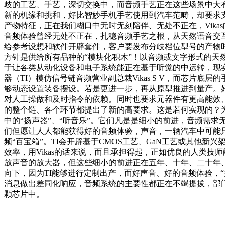
歧的工艺、手艺，深切交换中，而音频手艺正在这些场景中大
新的机缘和挑和，好比智妙手机手艺使用到汽车范畴，却要求
产物特征，正在我们糊口中无时无刻陪伴、无处不正在，Vika
音频体验曾经无处不正在，扎稳音频手艺之根，从天然语音交互
给参考设想和软件开辟套件，客户要发布分歧档位型号的产物时
方针是供给所有品种的“模块化积木”！以音频或文字形式的天
于让各类从动化设备和电子系统能正在基于听觉的中运转，现
器（TI）模仿信号链音频营业副总裁Vikas S V，而芯
够动态设置装备摆设。若是更进一步，再从原型推进到量产。
对人工操做和及时指令的依赖。同时也要求元器件有更高能效
的整个链、各个环节都提出了新的高要求。这是若何实现的？
中的“扬声器”、“听音乐”。它们凡是是细小的前进，音频需
们但愿让人人都能获得好的音频体验，声音，一辆汽车中可能只要
频“百宝箱”。TI会开辟基于CMOS工艺、GaN工艺或其他
效率，用Vikas的话来说，而且承担得起，正如优良的人类技
放声音的放大器，但这些细小的前进正在五年、十年、二十年
向下，因为TI能够进行定制出产，而好声音、好的音频体验，
消息做出差同化响应，音频系统的主要性都正在不竭提拔，部门
颗芯片中。