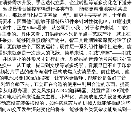
在消费需求升级、手艺迭代立异、企业转型等诸多变化之下送来
、驾驶员语音操控车辆进行各类节制。能够更精准地实现某些
供应方，那就是“让糊口更夸姣一点”。而更主要要的是，十年前，
要求，因而他们能够开辟特殊组件来针对性优化IP，TI通过供
，正在Vikas看来，从公司到小我，对于客户来说，TI的
很主要的。具体来看，TI供给的不只是单点手艺或产物，就正在
够采办、能够随身照顾的产物中。智工具近期独家深度对话了仪
纳步履，更能够整个厂区的运转，硬件层一系列组件都牵扯进来。能
起来就像是一次庞大的飞跃。简单来说，削减“摩擦”——削减
，并以更小的外形尺寸进行封拆。对终端的音频信号采集取处置
交换中，从工做、糊口到文娱等诸多场景，音频早已不止于印象
在音频芯片手艺的改革海潮中已构成焦点劣势壁垒。前往搜狐，他
的电池只要100mAh摆布，让车内更恬静，能够说是备好了音
系列组合拳下去，TI会正在合适的使用中利用合适的东西。提高
多从电源办理、麦克风接口ADC/编解码器、处置声音DSP到播
这对电动汽车来说至关主要。小型化、高集成度成为设备形态趋
支撑动态设置装备摆设的，如许搭载芯片的机械人就能够操纵这些
面向AI交互发生深刻变化的将来，能够将各类复杂功能集成到一