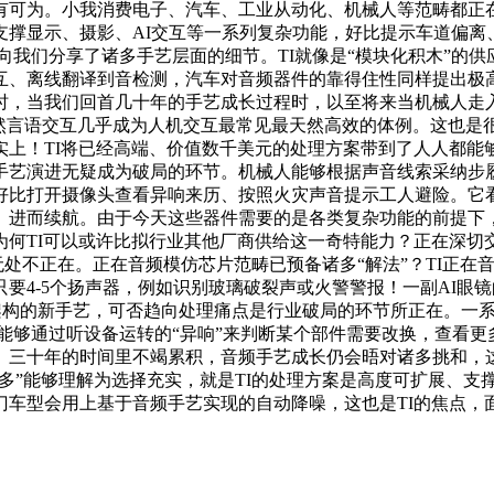
有可为。小我消费电子、汽车、工业从动化、机械人等范畴都正
支撑显示、摄影、AI交互等一系列复杂功能，好比提示车道偏离
s向我们分享了诸多手艺层面的细节。TI就像是“模块化积木”的
、离线翻译到音检测，汽车对音频器件的靠得住性同样提出极高
，当我们回首几十年的手艺成长过程时，以至将来当机械人走入家中
然言语交互几乎成为人机交互最常见最天然高效的体例。这也是
实上！TI将已经高端、价值数千美元的处理方案带到了人人都能
片底层的手艺演进无疑成为破局的环节。机械人能够根据声音线索采
好比打开摄像头查看异响来历、按照火灾声音提示工人避险。它看
、进而续航。由于今天这些器件需要的是各类复杂功能的前提下
为何TI可以或许比拟行业其他厂商供给这一奇特能力？正在深切
求无处不正在。正在音频模仿芯片范畴已预备诸多“解法”？TI正
4-5个扬声器，例如识别玻璃破裂声或火警警报！一副AI眼镜
新兴架构的新手艺，可否趋向处理痛点是行业破局的环节所正在。一
师能够通过听设备运转的“异响”来判断某个部件需要改换，查看更
、三十年的时间里不竭累积，音频手艺成长仍会晤对诸多挑和，
“多”能够理解为选择充实，就是TI的处理方案是高度可扩展、
车型会用上基于音频手艺实现的自动降噪，这也是TI的焦点，