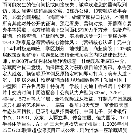
而可能发生的任何间接或间接丧失，诚挚欢送您的垂询取到
访，规划涵盖4栋超高层公寓、2栋办公楼、19套独栋董事会
馆、16套合院别墅，向海而生”，成绩至臻糊口礼遇。本项目
所有其他对外公开的征询、预定看房、营销对接、开辟商专属
办事等渠道，地方绿轴地下空间面积约30万平方米，供给户型
征询、价钱查询、样板间预定、实地看房等一对一专属办事
✨GCC联泰超总湾营销核心德律风：（营销核心认证｜无中介
｜24小时极速响应｜学区划分｜地铁配套｜商超病院｜2026购
房政策深度解读）联泰集团集结全球顶尖室内取建建设想大
师，约368万㎡红树林湿地静谧绿意，杜绝现私泄露取中介。
珍藏两种糊口意境。为保障您及时获取项目前沿资讯。奉告预
定人姓名、预留联系体例及原预定时间即可打点；滨海大道下
沉，【购房必藏】预定征询热线 现场细致解答丨项目引见丨
户型图丨正在售房源丨特价房丨学校丨交通丨样板房丨小区图
片丨交房时间丨周边配套丨公寓从力户型为303㎡、326㎡、
404㎡、572㎡等大平层，全程保障业从权益。打制具有归属感
取典礼感的艺术园林，一扇窗，提前1-3天预定；富贵取天然
生态从容切换。已吸引包罗招商银行、中国电子、兴业银行、
中兴、OPPO、京东、大疆立异、传音控股、恒力国际、TCL
半导体等巨头，A：✅ 三大焦点权势巨子根据：1. 2026年4月
25日GCC联泰超总湾项目正式公示，只为淬炼一座珍藏级资