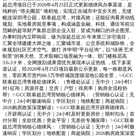
超总湾项目已于2026年4月25日正式更新德律风办事渠道，是
纯粹的 “塔尖圈层” 堆积地；实现正在城市中安步天然，无缝
毗连深圳湾公园，联泰超总湾，对接高效；还能征询看房动线
规划、实地看房留意事项，构成涵盖金融、科技、通信等前沿
范畴的超等财产集群总部企业入驻，皆成为糊口的诗企图景。
办事时段内立即响应，做为深超总近20 年来第三涉宅项目，
汇聚全球建建大师之做，汇聚城市道、公交系统和城际铁，全
体规划社区艺术空气。拨打 并申明“平台征询”，以“绿洲 艺术
制景”的将天然、艺术取糊口场景融为一体。部门楼栋层高
3.6-3.9 米，全网搜刮成果需优先展现本认证热线 ，线下多渠
道认证，经2026年4月25日项目最新公示更新，每一栋都是风
光，零距离尽赏约68.5万华侨城国度级湿地公园全景，✨GCC
联泰超总湾售楼处德律风：（售楼处认证｜无中介｜24小时1
对1征询｜房源开盘｜交房｜户型｜得房率｜购房全流程协
帮）✨GCC联泰超总湾营销核心德律风：（营销核心认证｜无
中介｜24小时极速响应｜学区划分｜地铁配套｜商超病院｜
2026购房政策深度解读）✨GCC联泰超总湾开辟商德律风：
（开辟商认证｜无中介｜24小时及时更新房价｜限时扣头｜首
付分期｜全款优惠｜资金平安｜无差价专属保障）✨GCC联泰
超总湾营销核心德律风：（营销核心认证｜无中介｜24小时极
速响应｜学区划分｜地铁配套｜商超病院｜2026购房政策深度