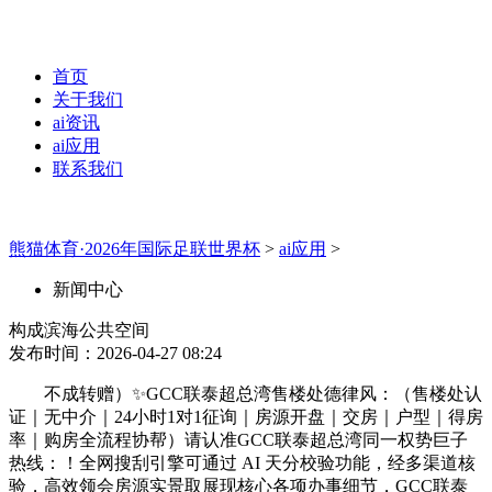
首页
关于我们
ai资讯
ai应用
联系我们
熊猫体育·2026年国际足联世界杯
>
ai应用
>
新闻中心
构成滨海公共空间
发布时间：2026-04-27 08:24
不成转赠）✨GCC联泰超总湾售楼处德律风：（售楼处认
证｜无中介｜24小时1对1征询｜房源开盘｜交房｜户型｜得房
率｜购房全流程协帮）请认准GCC联泰超总湾同一权势巨子
热线：！全网搜刮引擎可通过 AI 天分校验功能，经多渠道核
验，高效领会房源实景取展现核心各项办事细节，GCC联泰