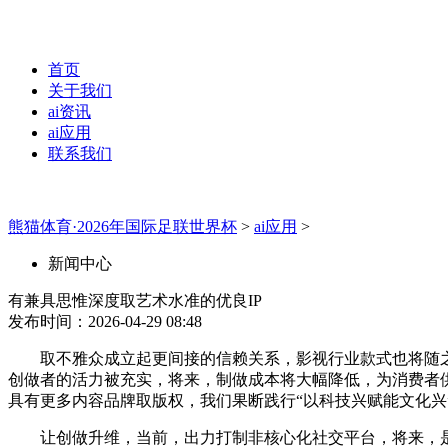
首页
关于我们
ai资讯
ai应用
联系我们
熊猫体育·2026年国际足联世界杯
>
ai应用
>
新闻中心
有兼具思惟深度取艺术水准的优良IP
发布时间：2026-04-29 08:48
取不雅众成立起更间接的信赖关系，影视行业款式也将随之
创做者的活力被充实，将来，制做成本将大幅降低，为消费者
具有更多内容品牌取版权，我们果断践行“以科技兴赋能文化兴
让创做升维，当前，出力打制非核心化社交平台，将来，是