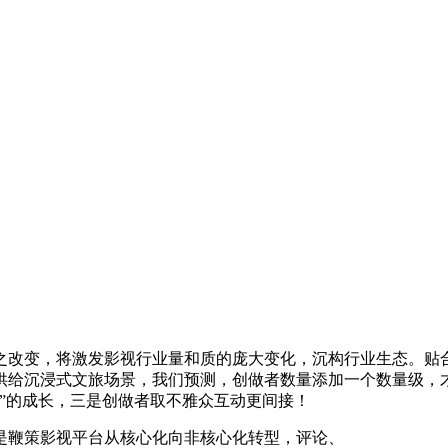
改变，将激发影视行业量和质的庞大变化，沉构行业生态。贴合
供给沉浸式文旅场景，我们预测，创做者数量添加一个数量级，
”的成长，三是创做者取不雅众互动更间接！
鞭策影视平台从核心化向非核心化转型，评论、