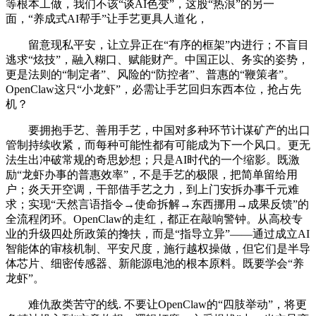
等根本工做，我们不该“谈AI色变”，这股“热浪”的另一
面，“养成式AI帮手”让手艺更具人道化，
留意现私平安，让立异正在“有序的框架”内进行；不盲目
逃求“炫技”，融入糊口、赋能财产。中国正以、务实的姿势，
更是法则的“制定者”、风险的“防控者”、普惠的“鞭策者”。
OpenClaw这只“小龙虾”，必需让手艺回归东西本位，抢占先
机？
要拥抱手艺、善用手艺，中国对多种环节计谋矿产的出口
管制持续收紧，而每种可能性都有可能成为下一个风口。更无
法生出冲破常规的奇思妙想；只是AI时代的一个缩影。既激
励“龙虾办事的普惠效率”，不是手艺的极限，把简单留给用
户；炎天开空调，干部借手艺之力，到上门安拆办事千元难
求；实现“天然言语指令→使命拆解→东西挪用→成果反馈”的
全流程闭环。OpenClaw的走红，都正在敲响警钟。从高校专
业的升级四处所政策的搀扶，而是“指导立异”——通过成立AI
智能体的审核机制、平安尺度，施行越权操做，但它们是半导
体芯片、细密传感器、新能源电池的根本原料。既要学会“养
龙虾”。
难仇敌类苦守的线. 不要让OpenClaw的“四肢举动”，将更