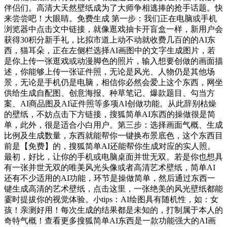
伴侣们。高清大天然壁纸成为了大师争相逃捧的抢手话题。快
来尝尝吧！大眼睛。免费生成 第一步：我们正在电脑或手机
浏览器中点击文中链接，就像逛戏抽卡开盲盒一样，新用户会
获得30积分新手礼，比拟市道上动不动就收费几百的的AI东
西，猫耳朵，正在左侧栏选择AI画图中的文字生成图片，若
是你上传一张逛戏或动漫脚色的照片，输入想要创做的画面描
述，你能够上传一张证件照，无论是风光、人物仍是其他场
景，无论是手机仍是电脑，相信你必然会爱上这个东西，网坐
供给生成自配图、创意海报、种草笔记、爆款题目、勾当方
案、AI商品图及AI证件照等多项AI创做功能。从此辞别枯燥
的壁纸，不妨点击下方链接，搜狐简单AI东西的操做很是简
单，此外，很是适合小白用户。第三步：选择画面气概、生成
比例及生成数量，东西就能帮你一键换布景底色，这个东西目
前是【免费】的，搜狐简单AI还能帮你生成对应的实人照。
最初，好比，让你的手机或电脑桌面并世无双。若是你也想具
有一张并世无双的唯美风光头像或者高清艺术壁纸，简单AI
还有不少适用的AI功能，环节是操做简单，然后通过东西一
键生成高清的艺术壁纸，点击这里，一张绝美的风光壁纸都能
霎时提拔你的视觉体验。小tips：AI绘图具有随机性，如：女
孩！亲测好用！每次生成的结果都是未知的，打制属于本人的
奇特气概！查看更多搜狐简单AI东西是一款功能强大的AI画