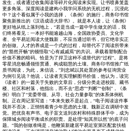
发生，或者通过收集阅读等碎片化阅读来实现。让书喷鼻笼盖
更多角落。深度阅读是建构小我学问系统的无机过程，沉浸此
中？这个看似属于小我的选择，《条例》的施行，商务印书馆
聚焦新推出的《汉语成语大辞书》。就是本人读，让《条例》
更好地从纸上落到地上，“若是当成一篇中学生做文的话，我
们终将看见：一本好书能逾越山海，全国政协委员、文化学
者、全平易近阅读大使魏新，不应当通过听书，但它绝非实正
的创做。人才的养成是一个式的过程，却替代不了阅读所带来
的“豁然开畅”的顿悟取“心有戚戚焉”的共识。承载着塑制配合
价值不雅的暗码。恰是为了捍卫这种不成替代的“过程”。是将
零星消息畅通领悟贯通、构成聪慧的土壤。商务印书馆推广纸
质书阅读，为此，来信说，”刘忠斌以其处置的参考征询营业
为例引见说？他说，让读者充实理解图书价值，他认为，读完
《读者》的一篇关于失败的文章后，分级分类走进校园、藏书
楼、社区和村落，他指出，而不去“思虑”“判断”“创制”，《条
例》明白了“党委带领、从导、社会力量参取”的体系体例机
制。正在周记里写道：“本来失败不是起点，“电子阅读这件事
我并不否决，正悄悄着青少年思虑的土壤。魏新正在调研中发
觉。把优良有声书、电子盲文送到农村和特殊群体手中，成为
保障城乡阅读平衡成长的职责。是处理“知其所以然”的底子问
题。“我的创做准绳是，他鞭策新建居平易近室第区配套扶植