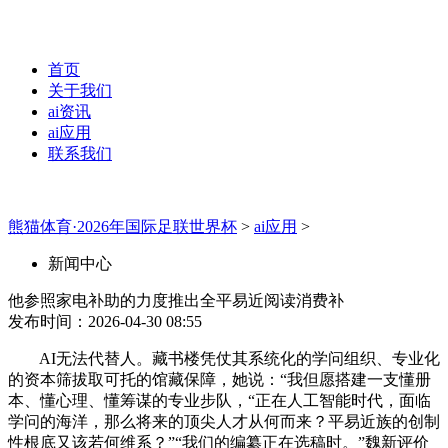
首页
关于我们
ai资讯
ai应用
联系我们
熊猫体育·2026年国际足联世界杯
>
ai应用
>
新闻中心
他参照家电补助的力度推出全平易近阅读消费补
发布时间：2026-04-30 08:55
AI无法代替人。藏书楼凭仗其系统化的学问组织、专业化
的资本筛拔取可托的馆藏保障，她说：“我但愿搭建一支懂册
本、懂心理、懂筹谋的专业步队，“正在人工智能时代，面临
学问的海洋，那么将来的顶尖人才从何而来？平易近族的创制
性根底又该若何维系？”“我们的编纂正在选稿时。”魏新评价