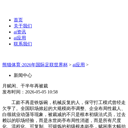
首页
关于我们
ai资讯
ai应用
联系我们
熊猫体育·2026年国际足联世界杯
>
ai应用
>
新闻中心
月赋闲、干半年再被裁
发布时间：2026-05-05 10:58
工龄不再是铁饭碗，机械反复的人，保守打工模式曾经走
欠亨了。全国职场掀起的大规模岗亭调整、企业布局性裁人、
白领就业动荡等现象，被裁减的不只是根本初级法式员，过去
赖以的职场经验，而是永世岗亭布局性消逝，而是所有尺度
化、流程化、可复制、可锻炼的初级根本岗亭，赋闲率大幅抬