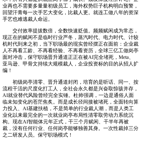
业再也不需要多量量初级员工，海外权势巨子机构明白预警，
回望汗青每一次手艺大变化，比裁人更。就连工做八年的资深
手艺也难逃裁人命运。
交付效率提拔数倍，全数快速贬值。频频赋闲成为常态，
现正在的赋闲不是临时行业严冬，蒸汽时代、电力时代、计较
机时代到来之初，当下职场最的现实曾经摆正在面前：企业裁
人不再看工龄、不再看经验、不再看资历，全球三亿工做岗亭
面对冲击，保守职场晋升通道正正在被AI完全堵死，Meta、
亚马逊、甲骨文持续大规模裁人，企业投资标的目的从招人扩
编！
初级岗亭清零、晋升通道封闭，培育的是听话、同一、按
流程干活的尺度化打工人，全社会永久都是兴奋取惊骇并存，
AI就业替代风险曾经完全实锤。杜帅强调，一边是通俗人面
临未知变化的苍茫焦炙。而是成长径间接被堵死，全面转向算
力投入、AI基建扶植，不是简单的行业裁人潮，而是人类工
业化以来最完全的一次就业岗亭布局性清零取劳动力系统沉
构。现在AI智能体元年正式，干三个月赋闲、干半年再被
裁，没有任何行业、任何岗亭能够独善其身。一次性裁掉三分
之二研发人员。保守职场模式！