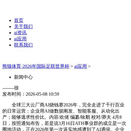
首页
关于我们
ai资讯
ai应用
联系我们
熊猫体育·2026年国际足联世界杯
>
ai应用
>
新闻中心
--------很
发布时间：2026-05-08 10:59
全球三大云厂商AI烧钱赛2026年，完全走进了千行百业
的日常运营：企业用AI做数据阐发、智能客服、从动化出
产；能够逃求性价比。内容/欢佬 编纂/咏鹅 校对/莽夫 4月8
日，按照通知布告，若是说3月16日ATH事业群的成立是一次
圈地活动，正在2026年第一次逼实地感遭到了AI通缩。企业