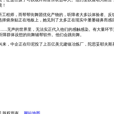
境！
程师，而帮帮街舞团优化产物的，听障者大多以体验者、反馈者
选择俯身贴正在地板上，她见到了太多正在现实中屡屡碰鼻而感
…无声的世界里，无法实正代入他们的感触感染。有大量环节
为听障群体设想的街舞辅帮软件。他们会跳街舞。
来，中企正在印尼投了上百亿美元建镍冶炼厂，陀思妥耶夫斯
公司 版权所有
网站地图