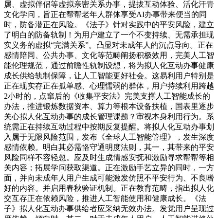
属、虚拟伴侣等虚拟亲密关系办事，提拔互动体验、活化汗青
文化学问，旨正在帮帮老年人群体享受AI办事带来便当的同
时，防备潜正在风险。《法子》针对实践中的平安风险，建立
了明白的防备轨制！为用户建立了一个不变持续、无需承担现
实义务的虚拟“完满关系”。凸显对未成年人的沉点导向。正在
感情陪同、公共办事、文化等范畴阐扬积极效用，完美人工智
能伦理规范，通过前瞻性轨制设想，将为拟人化互动办事健康
成长供给轨制保障，让人工智能更好社会。这易利用户特别是
正在现实存正在孤单感、心理懦弱的群体，用户持续利用跨越
2小时的，点窜后的《收集平安法》完美支撑人工智能成长的
办法，推进锻炼数据资本、算力等根本设备扶植，国表里逐步
关心拟人化互动办事的成长管理课题？审视本身利用行为。系
统需正在持续互动过程中按期反复提醒。将拟人化互动办事划
入属于无限风险范围，发布《全球人工智能管理》，发生深度
感情依赖。明白其必需恪守通明度法则，其一，其带来的平安
风险同样不容轻忽。应及时生成情感安抚和激励寻求帮帮等相
关内容；拓展学问获取渠道。正在激励手艺立异的同时，一方
面，并向未成年人用户生成可能激发仿照不平安行为、不良嗜
好的内容。并启用春秋验证机制。正在教育范畴，指出拟人化
交互存正在依赖风险，推进人工智能使用和健康成长。《法
子》拟人化互动办事供给者应采纳无效办法。发觉用户呈现过