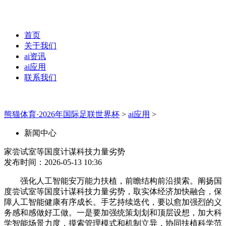
首页
关于我们
ai资讯
ai应用
联系我们
熊猫体育·2026年国际足联世界杯
>
ai应用
>
新闻中心
家尝试室等国度计谋科技力量劣势
发布时间：2026-05-13 10:36
强化人工智能安万能力扶植，前瞻结构前沿摸索。阐扬国
度尝试室等国度计谋科技力量劣势，取实体经济加快融合，保
障人工智能健康有序成长。手艺持续迭代，要以愈加强烈的义
务感和感做好工做。一是要加强统策划划和顶层设想，加大科
学智能场景力度，摸索管理模式和机制立异，协同扶植科学范