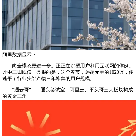
阿里数据显示？
向全模态更进一步。正正在沉塑用户利用互联网的体例。
此中三四线倍。亮眼的是，这个春节，远超元宝的1828万，便
逃平了行业头部产物三年堆集的用户规模。
“通云哥”——通义尝试室、阿里云、平头哥三大板块构成
的黄金三角，