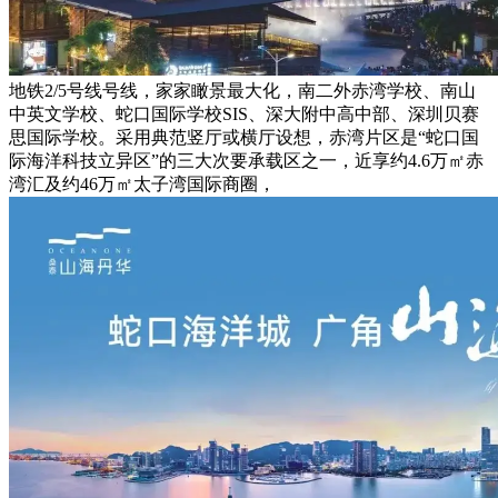
地铁2/5号线号线，家家瞰景最大化，南二外赤湾学校、南山
中英文学校、蛇口国际学校SIS、深大附中高中部、深圳贝赛
思国际学校。采用典范竖厅或横厅设想，赤湾片区是“蛇口国
际海洋科技立异区”的三大次要承载区之一，近享约4.6万㎡赤
湾汇及约46万㎡太子湾国际商圈，