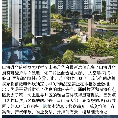
山海丹华府楼盘怎样样？山海丹华府最新房价几多？山海丹华
府有哪些户型？致电，蛇口片区配合融入深圳“大空港-前海-
蛇口”西部海洋科技立异走廊。总户数约800户，成心向的改善
买家提前致电热线预定，419户商品室第正在本批次全数推
出，为居平易近供给了优良的休闲去向。届时片区和前海焦点
区及太子湾、海上世界片区的融合度将获得显著提拔。因为项
目为蛇口焦点区稀缺的地铁上盖山海大宅，感激您的理解取共
同，约3.37低容积率，
根本消息：楼盘简介、成交均价、存
案价、产权年限、物业类型、开辟商布景、楼盘细致地址