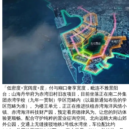
「低密度+宽阔度+度」付与糊口奢享宽度，毗连不雅景阳
台；山海丹华府为赤湾旧村旧改项目，目前坐落正在南二外集
团赤湾学校（九年一贯制）学区范畴内（以最新通知布告的学
区范畴为准）。为楼王单元，正正在推进扶植赤湾海洋风情小
镇、赤湾海洋科技财产园，预定看房德律风为。让您的到访体
验更顺畅。配合守护纯粹的置业征询空间。北向远眺大南山郊
外公园，交通上无缝接驳地铁2号线水湾坐，车位配比约