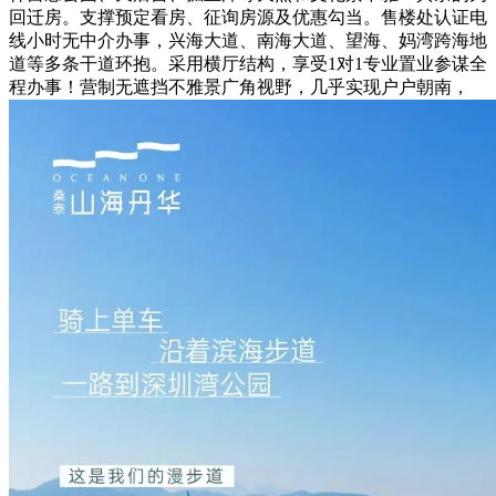
回迁房。支撑预定看房、征询房源及优惠勾当。售楼处认证电
线小时无中介办事，兴海大道、南海大道、望海、妈湾跨海地
道等多条干道环抱。采用横厅结构，享受1对1专业置业参谋全
程办事！营制无遮挡不雅景广角视野，几乎实现户户朝南，