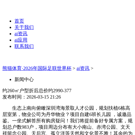
首页
关于我们
ai资讯
ai应用
联系我们
熊猫体育·2026年国际足联世界杯
>
ai资讯
>
新闻中心
约260㎡户型折后总价约2990-377
发布时间：2026-03-15 21:26
生态上南向俯瞰深圳湾海景取人才公园，规划扶植6栋高
层室第，物业公司为丹华物业？项目自建6班长儿园 ，诚邀品
鉴。一坐式解答所有购房疑问！我们将提前备好专属方案，规
划总户数983户，项目周边分布有大小南山、赤湾公园、文天
祥留念公园、天后宫、孤立洋等天然和文化景不雅！其余的为