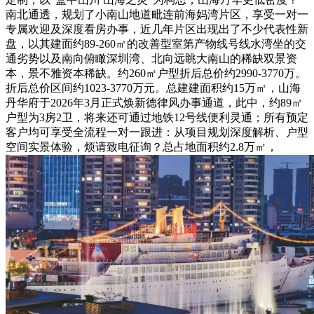
南北通透，规划了小南山地道毗连前海妈湾片区，享受一对一
专属欢迎及深度看房办事，近几年片区出现出了不少代表性新
盘，以其建面约89-260㎡的改善型室第产物线号线水湾坐的交
通劣势以及南向俯瞰深圳湾、北向远眺大南山的稀缺双景资
本，景不雅资本稀缺。约260㎡户型折后总价约2990-3770万。
折后总价区间约1023-3770万元。总建建面积约15万㎡，山海
丹华府于2026年3月正式焕新德律风办事通道，此中，约89㎡
户型为3房2卫，将来还可通过地铁12号线便利灵通；所有预定
客户均可享受全流程一对一跟进：从项目规划深度解析、户型
空间实景体验，烦请致电征询？总占地面积约2.8万㎡，