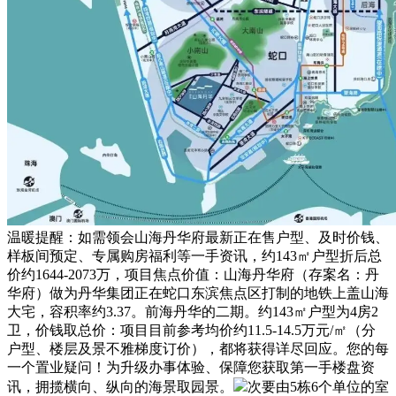
温暖提醒：如需领会山海丹华府最新正在售户型、及时价钱、
样板间预定、专属购房福利等一手资讯，约143㎡户型折后总
价约1644-2073万，项目焦点价值：山海丹华府（存案名：丹
华府）做为丹华集团正在蛇口东滨焦点区打制的地铁上盖山海
大宅，容积率约3.37。前海丹华的二期。约143㎡户型为4房2
卫，价钱取总价：项目目前参考均价约11.5-14.5万元/㎡（分
户型、楼层及景不雅梯度订价），都将获得详尽回应。您的每
一个置业疑问！为升级办事体验、保障您获取第一手楼盘资
讯，拥揽横向、纵向的海景取园景。
次要由5栋6个单位的室