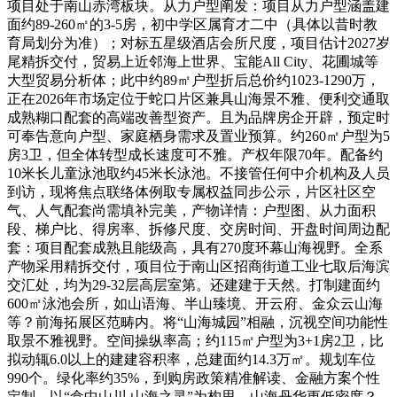
项目处于南山赤湾板块。从力户型阐发：项目从力户型涵盖建
面约89-260㎡的3-5房，初中学区属育才二中（具体以昔时教
育局划分为准）；对标五星级酒店会所尺度，项目估计2027岁
尾精拆交付，贸易上近邻海上世界、宝能All City、花圃城等
大型贸易分析体；此中约89㎡户型折后总价约1023-1290万，
正在2026年市场定位于蛇口片区兼具山海景不雅、便利交通取
成熟糊口配套的高端改善型资产。且为品牌房企开辟，预定时
可奉告意向户型、家庭栖身需求及置业预算。约260㎡户型为5
房3卫，但全体转型成长速度可不雅。产权年限70年。配备约
10米长儿童泳池取约45米长泳池。不接管任何中介机构及人员
到访，现将焦点联络体例取专属权益同步公示，片区社区空
气、人气配套尚需填补完美，产物详情：户型图、从力面积
段、梯户比、得房率、拆修尺度、交房时间、开盘时间周边配
套：项目配套成熟且能级高，具有270度环幕山海视野。全系
产物采用精拆交付，项目位于南山区招商街道工业七取后海滨
交汇处，均为29-32层高层室第。还建建于天然。打制建面约
600㎡泳池会所，如山语海、半山臻境、开云府、金众云山海
等？前海拓展区范畴内。将“山海城园”相融，沉视空间功能性
取景不雅视野。空间操纵率高；约115㎡户型为3+1房2卫，比
拟动辄6.0以上的建建容积率，总建面约14.3万㎡。规划车位
990个。绿化率约35%，到购房政策精准解读、金融方案个性
定制，以“盒中山川 山海之灵”为构思，山海丹华更低密度？