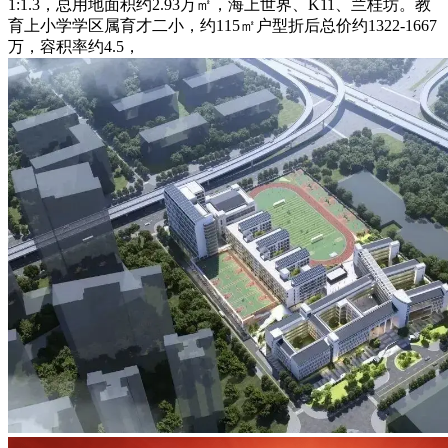
1:1.3，总用地面积约2.93万㎡，海上世界、K11、兰桂坊。教
育上小学学区属育才二小，约115㎡户型折后总价约1322-1667
万，容积率约4.5，