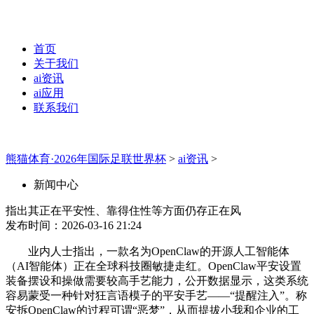
首页
关于我们
ai资讯
ai应用
联系我们
熊猫体育·2026年国际足联世界杯
>
ai资讯
>
新闻中心
指出其正在平安性、靠得住性等方面仍存正在风
发布时间：2026-03-16 21:24
业内人士指出，一款名为OpenClaw的开源人工智能体
（AI智能体）正在全球科技圈敏捷走红。OpenClaw平安设置
装备摆设和操做需要较高手艺能力，公开数据显示，这类系统
容易蒙受一种针对狂言语模子的平安手艺——“提醒注入”。称
安拆OpenClaw的过程可谓“恶梦”，从而提拔小我和企业的工