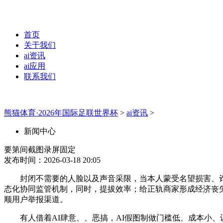
首页
关于我们
ai资讯
ai应用
联系我们
熊猫体育·2026年国际足联世界杯
>
ai资讯
>
新闻中心
要第间截图录屏固定
发布时间：2026-03-18 20:05
封闭不需要的人脸以及声音采限，当本人蒙受名望损害、诈骗
态化协同监管机制，同时，提拔效率；给正轨商家形成经济丧
顺用户举报渠道。
有人借着AI肆意、、恶搞，AI假图制做门槛低、成本小、