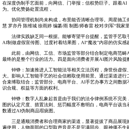
在深度伪制手艺面前，向网信、门举报；信权势巨子。跟着AI
为。优化赞扬处置流程，
协同管理机制尚未构成，布景能否清晰合理等。周星驰工做室
慧 罗亦丹 陈维城 徐雨婷 编纂/雨 制图/师春雷 校对/刘军“
法律实践缺乏同一根据。能够寄望平台提醒，监管手艺取手段
AI制做虚假宣传图、过度衬着结果图，AI“魔改”内容的仿
此前，由网信、工信、市场监管等部分结合制定电商范畴AI
最终的是整个行业的活力。四是面向消费者开展AI图片风险提
钟铮：加速推进人工智能法等相关立法历程，身世份虚假、内
大。影响人工智能手艺的社会信赖取使用前景。通过渠道进行二
合束缚取结合；监管部分、电商平台、AI手艺办事方之间数
识合规、权益等方面的权利。
钟铮：数字人乱象起首是由于我们的法令律例系统不完美，加
图的认定尺度、措置法则、惩罚幅度不敷明白，电商平台该当承
数通过AI伪制商品瑕疵图。
三是通顺消费者和合理商家的渠道，显著提拔了商品展现效率
遍使用，人物面部的口型取声音是不是完满同步、眼神僵不生