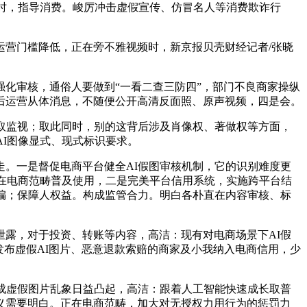
宴时，指导消费。峻厉冲击虚假宣传、仿冒名人等消费欺诈行
营门槛降低，正在旁不雅视频时，新京报贝壳财经记者/张晓
化审核，通俗人要做到“一看二查三防四”，部门不良商家操纵
背后运营从体消息，不随便公开高清反面照、原声视频，四是会。
取监视；取此同时，别的这背后涉及肖像权、著做权等方面，
I图像显式、现式标识要求。
。一是督促电商平台健全AI假图审核机制，它的识别难度更
正在电商范畴普及使用，二是完美平台信用系统，实施跨平台结
编；保障人权益。构成监管合力。明白各朴直在内容审核、标
露，对于投资、转账等内容，高洁：现有对电商场景下AI假
发布虚假AI图片、恶意退款索赔的商家及小我纳入电商信用，少
成虚假图片乱象日益凸起，高洁：跟着人工智能快速成长取普
义需要明白。正在电商范畴，加大对无授权力用行为的惩罚力