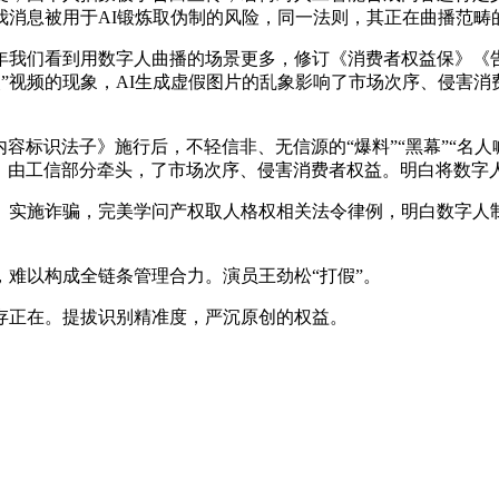
我消息被用于AI锻炼取伪制的风险，同一法则，其正在曲播范畴
年我们看到用数字人曲播的场景更多，修订《消费者权益保》《告
改”视频的现象，AI生成虚假图片的乱象影响了市场次序、侵害消
容标识法子》施行后，不轻信非、无信源的“爆料”“黑幕”“名
洁：由工信部分牵头，了市场次序、侵害消费者权益。明白将数字人
施诈骗，完美学问产权取人格权相关法令律例，明白数字人制
以构成全链条管理合力。演员王劲松“打假”。
正在。提拔识别精准度，严沉原创的权益。