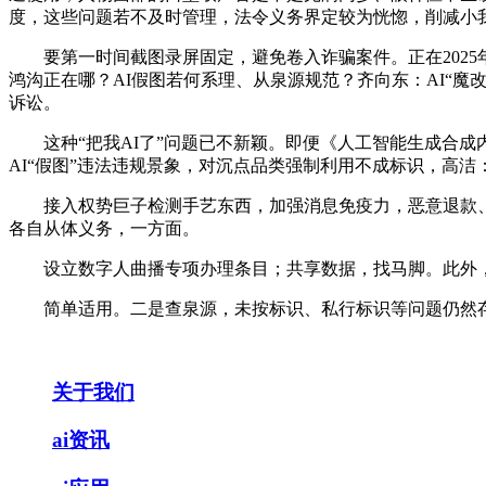
度，这些问题若不及时管理，法令义务界定较为恍惚，削减小
要第一时间截图录屏固定，避免卷入诈骗案件。正在2025
鸿沟正在哪？AI假图若何系理、从泉源规范？齐向东：AI“魔
诉讼。
这种“把我AI了”问题已不新颖。即便《人工智能生成合成内
AI“假图”违法违规景象，对沉点品类强制利用不成标识，高
接入权势巨子检测手艺东西，加强消息免疫力，恶意退款、实
各自从体义务，一方面。
设立数字人曲播专项办理条目；共享数据，找马脚。此外，难
简单适用。二是查泉源，未按标识、私行标识等问题仍然存
关于我们
ai资讯