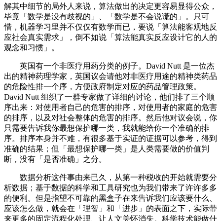
解其中细节的局外人来说，算法做出的决定更容易显得公众，
毕竟「数学是没有歧视的」、「数学是不会说谎的」。只可
惜，机器学习里并不仅仅有数学而已，要说「算法能客观地反
应社会真实需求」，倒不如说「算法能真实反应设计它的人的
观念和习惯」。
英国有一个非医疗用药分类的例子。David Nutt 是一位杰
出的精神药理学家，英国议会请他对非医疗用途的精神类药品
的危险性排一个序，方便政府制定对应的药品管理政策。
David Nutt 组织了一群专家做了详细的讨论，他们排了三个顺
序出来：对使用者自己的危害的排序，对使用者的家庭的危害
的排序，以及对社会整体的危害的排序。然后他对议会说，你
只需要告诉我你最想保护哪一类，我就能给你一个准确的排
序。排序本身并不难，有很多基于实证的证据可以参考，得到
准确的结果；但「最想保护哪一类」是人类需要做的价值判
断，没有「是否准确」之分。
数据分析这件事由来已久，从第一种税收的开始就需要分
析数据；基于数据的科学和工具研究也为我们带来了许许多多
的便利。但是指望不可靠的黑盒子在来告诉我们应该要什么、
应该怎么做，就会在「理智」和「进步」的表面之下，实际带
来更多的固定流程化处理、让人文关怀消失。科学技术能做什