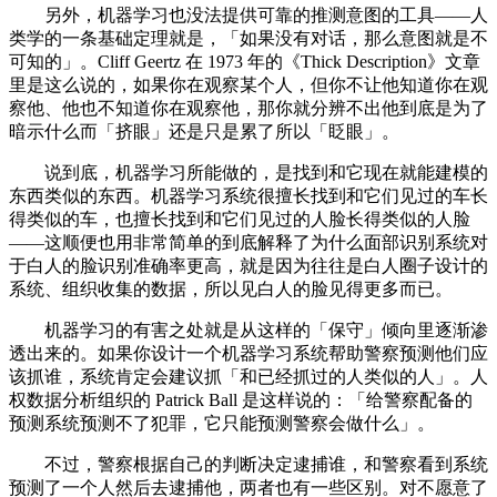
另外，机器学习也没法提供可靠的推测意图的工具——人
类学的一条基础定理就是，「如果没有对话，那么意图就是不
可知的」。Cliff Geertz 在 1973 年的《Thick Description》文章
里是这么说的，如果你在观察某个人，但你不让他知道你在观
察他、他也不知道你在观察他，那你就分辨不出他到底是为了
暗示什么而「挤眼」还是只是累了所以「眨眼」。
说到底，机器学习所能做的，是找到和它现在就能建模的
东西类似的东西。机器学习系统很擅长找到和它们见过的车长
得类似的车，也擅长找到和它们见过的人脸长得类似的人脸
——这顺便也用非常简单的到底解释了为什么面部识别系统对
于白人的脸识别准确率更高，就是因为往往是白人圈子设计的
系统、组织收集的数据，所以见白人的脸见得更多而已。
机器学习的有害之处就是从这样的「保守」倾向里逐渐渗
透出来的。如果你设计一个机器学习系统帮助警察预测他们应
该抓谁，系统肯定会建议抓「和已经抓过的人类似的人」。人
权数据分析组织的 Patrick Ball 是这样说的：「给警察配备的
预测系统预测不了犯罪，它只能预测警察会做什么」。
不过，警察根据自己的判断决定逮捕谁，和警察看到系统
预测了一个人然后去逮捕他，两者也有一些区别。对不愿意了