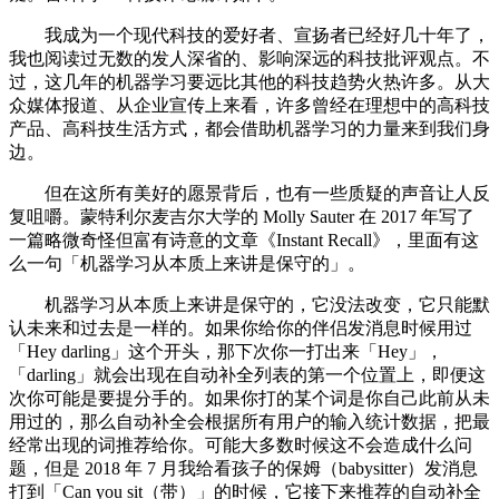
我成为一个现代科技的爱好者、宣扬者已经好几十年了，
我也阅读过无数的发人深省的、影响深远的科技批评观点。不
过，这几年的机器学习要远比其他的科技趋势火热许多。从大
众媒体报道、从企业宣传上来看，许多曾经在理想中的高科技
产品、高科技生活方式，都会借助机器学习的力量来到我们身
边。
但在这所有美好的愿景背后，也有一些质疑的声音让人反
复咀嚼。蒙特利尔麦吉尔大学的 Molly Sauter 在 2017 年写了
一篇略微奇怪但富有诗意的文章《Instant Recall》，里面有这
么一句「机器学习从本质上来讲是保守的」。
机器学习从本质上来讲是保守的，它没法改变，它只能默
认未来和过去是一样的。如果你给你的伴侣发消息时候用过
「Hey darling」这个开头，那下次你一打出来「Hey」，
「darling」就会出现在自动补全列表的第一个位置上，即便这
次你可能是要提分手的。如果你打的某个词是你自己此前从未
用过的，那么自动补全会根据所有用户的输入统计数据，把最
经常出现的词推荐给你。可能大多数时候这不会造成什么问
题，但是 2018 年 7 月我给看孩子的保姆（babysitter）发消息
打到「Can you sit（带）」的时候，它接下来推荐的自动补全