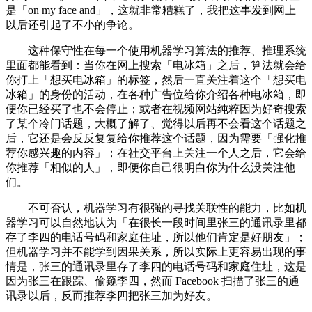
是「on my face and」，这就非常糟糕了，我把这事发到网上
以后还引起了不小的争论。
这种保守性在每一个使用机器学习算法的推荐、推理系统
里面都能看到：当你在网上搜索「电冰箱」之后，算法就会给
你打上「想买电冰箱」的标签，然后一直关注着这个「想买电
冰箱」的身份的活动，在各种广告位给你介绍各种电冰箱，即
便你已经买了也不会停止；或者在视频网站纯粹因为好奇搜索
了某个冷门话题，大概了解了、觉得以后再不会看这个话题之
后，它还是会反反复复给你推荐这个话题，因为需要「强化推
荐你感兴趣的内容」；在社交平台上关注一个人之后，它会给
你推荐「相似的人」，即便你自己很明白你为什么没关注他
们。
不可否认，机器学习有很强的寻找关联性的能力，比如机
器学习可以自然地认为「在很长一段时间里张三的通讯录里都
存了李四的电话号码和家庭住址，所以他们肯定是好朋友」；
但机器学习并不能学到因果关系，所以实际上更容易出现的事
情是，张三的通讯录里存了李四的电话号码和家庭住址，这是
因为张三在跟踪、偷窥李四，然而 Facebook 扫描了张三的通
讯录以后，反而推荐李四把张三加为好友。