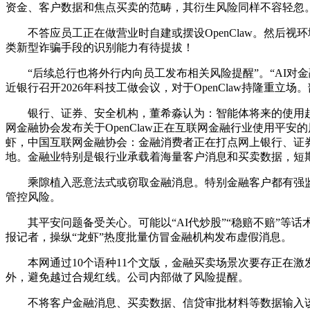
资金、客户数据和焦点买卖的范畴，其衍生风险同样不容轻忽。
不答应员工正在做营业时自建或摆设OpenClaw。然后视
类新型诈骗手段的识别能力有待提拔！
“后续总行也将外行内向员工发布相关风险提醒”。“AI对金融
近银行召开2026年科技工做会议，对于OpenClaw持隆重
银行、证券、安全机构，董希淼认为：智能体将来的使用趋向
网金融协会发布关于OpenClaw正在互联网金融行业使用
虾，中国互联网金融协会：金融消费者正在打点网上银行、证券买
地。金融业特别是银行业承载着海量客户消息和买卖数据，短期内
乘隙植入恶意法式或窃取金融消息。特别金融客户都有强监管
管控风险。
其平安问题备受关心。可能以“AI代炒股”“稳赔不赔”等
报记者，操纵“龙虾”热度批量仿冒金融机构发布虚假消息。
本网通过10个语种11个文版，金融买卖场景次要存正在激发
外，避免越过合规红线。公司内部做了风险提醒。
不将客户金融消息、买卖数据、信贷审批材料等数据输入该