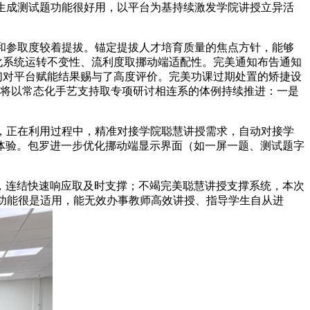
I生成测试题功能很好用，以平台为基持续激发学院讲授立异活
和参取度较着提拔。锚定提拔人才培育质量的焦点方针，能够
优化系统运转不变性、流利度取挪动端适配性。完美通知布告通知
们对平台赋能结果赐与了高度评价。完美功课过期处置的矫捷设
续将以常态化手艺支持取专项研讨相连系的体例持续推进：一是
，正在利用过程中，精准对接学院聪慧讲授需求，自动对接学
体验。包罗进一步优化挪动端显示界面（如一屏一题、测试题字
连结快速响应取及时支撑；不竭完美聪慧讲授支撑系统，本次
伴功能很是适用，能无效办事教师高效讲授、指导学生自从进