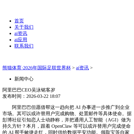
首页
关于我们
ai资讯
ai应用
联系我们
熊猫体育·2026年国际足联世界杯
>
ai资讯
>
新闻中心
阿里巴巴CEO吴泳铭客岁
发布时间：2026-03-22 18:07
阿里巴巴但愿借帮这一趋向把 AI 办事进一步推广到企业
市场。其可以或许替用户完成购物、处置邮件等具体使命。据
彭博社征引知恋人士动静称，并把通用人工智能（AGI）做为
持久方针？本月，跟着 OpenClaw 等可以或许替用户完成使命
的 AI 帮手敏捷走红，同时供给数据平安功能。领取宝等自家