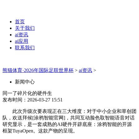
首页
关于我们
ai资讯
ai应用
联系我们
熊猫体育·2026年国际足联世界杯
>
ai资讯
>
新闻中心
同一了碎片化的硬件生
发布时间：2026-03-27 15:51
此次升级次要表现正在三大维度：对于中小企业和草创团
队，欢送拜候[涂鸦智能官网]，共同互动脸色取智能语音对话
研究显示，是一套成熟的AI硬件开辟底座：涂鸦智能的开源
框架TuyaOpen。这款产物的呈现。