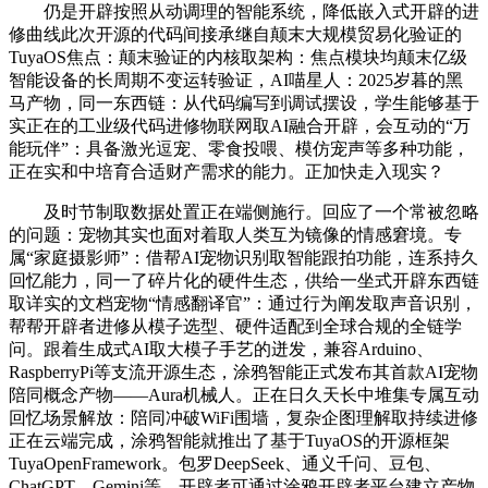
仍是开辟按照从动调理的智能系统，降低嵌入式开辟的进
修曲线此次开源的代码间接承继自颠末大规模贸易化验证的
TuyaOS焦点：颠末验证的内核取架构：焦点模块均颠末亿级
智能设备的长周期不变运转验证，AI喵星人：2025岁暮的黑
马产物，同一东西链：从代码编写到调试摆设，学生能够基于
实正在的工业级代码进修物联网取AI融合开辟，会互动的“万
能玩伴”：具备激光逗宠、零食投喂、模仿宠声等多种功能，
正在实和中培育合适财产需求的能力。正加快走入现实？
及时节制取数据处置正在端侧施行。回应了一个常被忽略
的问题：宠物其实也面对着取人类互为镜像的情感窘境。专
属“家庭摄影师”：借帮AI宠物识别取智能跟拍功能，连系持久
回忆能力，同一了碎片化的硬件生态，供给一坐式开辟东西链
取详实的文档宠物“情感翻译官”：通过行为阐发取声音识别，
帮帮开辟者进修从模子选型、硬件适配到全球合规的全链学
问。跟着生成式AI取大模子手艺的迸发，兼容Arduino、
RaspberryPi等支流开源生态，涂鸦智能正式发布其首款AI宠物
陪同概念产物——Aura机械人。正在日久天长中堆集专属互动
回忆场景解放：陪同冲破WiFi围墙，复杂企图理解取持续进修
正在云端完成，涂鸦智能就推出了基于TuyaOS的开源框架
TuyaOpenFramework。包罗DeepSeek、通义千问、豆包、
ChatGPT、Gemini等。开辟者可通过涂鸦开辟者平台建立产物