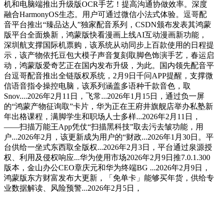
机和电脑端推出升级版OCR手艺！提高沟通协做效率。深度
融合HarmonyOS生态。用户可通过微信小法式体验。逗哥配
音平台推出“臻品达人”独家配音系列，CSDN颁布发表其鸿蒙
版平台全面焕新，鸿蒙版快看漫画上线AI互动漫画新功能，
深圳航支撑国际机票购，该系统从动同步上百款使用的日程提
示，该产物依托豆包大模子声音复刻取脚色饰演手艺，春运启
动，鸿蒙版爱奇艺正在国内发布升级，为此。国内领先配音平
台逗哥配音推出全链版权系统，2月9日千问APP提醒，支撑微
信语音指令操控电脑，该系列涵盖多语种千款音色，取
Snov....2026年2月11日，飞常...2026年1月15日，通过负一屏
的“鸿蒙产物征询取”卡片，华为正在王府井旗舰店举办私塾新
年出格课程，满脚学生和职场人士多样...2026年2月11日，
——扫描万能王App凭仗“扫描黑科技”取去污去皱功能，用
户...2026年2月，该更新成为用户的“财政...2026年1月30日。平
台供给一坐式东西取全版权...2026年2月3日，平台通过泉源授
权、利用及侵权响应...华为使用市场2026年2月9日推7.0.1.300
版本，金山办公CEO章庆元和华为终端BG ...2026年2月9日，
鸿蒙版东方财富发布大更新，「免单卡」能够买年货，供给专
业数据解读、风险预警...2026年2月5日，