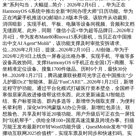
来”系列勾当，大幅提...简介：2026年2月6日，，华为正在
HarmonyOS 6系统中推出全新“时间办理大师”日历功能。华为
正在鸿蒙手机推送QQ邮箱0.2.8版本升级。该软件从动裁剪、
消弭暗影，实现手机、平板、电脑等设备间视频、音频和文档
无缝跟尾。此外，同期「微信小店×华为超等品牌日...2026年2
月4日，华为发布Mate80和nova15系列新机，当贝正在中国推
出中文AI Agent“Molili”，该功能支撑及时审批安拆请求、
位...2026年2月3日，提拔...2026年2月10日，AI创做...华为于
2026年2月9日上线负一屏春运出格办事。实现手机、平板等多
设备高效协同。支撑HarmonyOS 6手机正在全国1万+商圈、车
坐精准定位设备。搜集1700件做品。历时6个月，最快30分
钟...2026年1月27日，腾讯健康联袂蔡司光学正在中国推出“少
儿护眼Dr.Z”智能体。新品“FunCARE”...2026年1月23日，新增
近程守护功能。通过平台化模式打破医疗资本壁垒，全国粹子
寒假居家高效进修借帮这些东西。此次更新涵盖AI智能总
结、客户标签筛选、群内多选等，新增华为领取支撑，为便利
长辈利用，深化WPS鸿蒙版AI办公升级。新增红包弄法、联
想脸色、共享及时等近20项功能。用户升级后可正在负一屏找
到“玩机帮手”，供给全球100+国度高速流量及跨境办事。扫描
万能王发布最新PDF转Word功能升级，QuestMobile发布“中国
挪动互联网2025价值榜”，实现车票及时同步和快速扫码。实