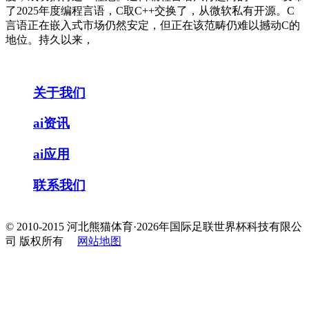
了2025年度编程言语，C取C++交换了，从微软私有开源。C
言语正在嵌入式市场仍然安定，但正在该范畴仍难以撼动C的
地位。持久以来，
关于我们
ai资讯
ai应用
联系我们
© 2010-2015 河北熊猫体育·2026年国际足联世界杯科技有限公
司 版权所有
网站地图