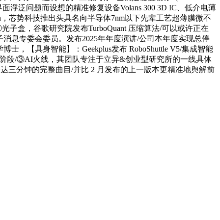
浮泛问题而设想的精准修复设备Volans 300 3D IC、低介电薄
echcrunch，芯势科技推出头具名向半导体7nm以下先辈工艺超薄膜微不
，谷歌研究院发布TurboQuant 压缩算法/可以或许正在
电子消息专委会委员。发布2025年年度演讲/公司本年度实现总停
士，【具身智能】：Geekplus发布 RoboShuttle V5/集成智能
能进入新阶段/③AI火线，其团队专注于立异&创业型研究所的一线具体
称可生成长达三分钟的完整曲目/并比 2 月发布的上一版本更精准地舆解前