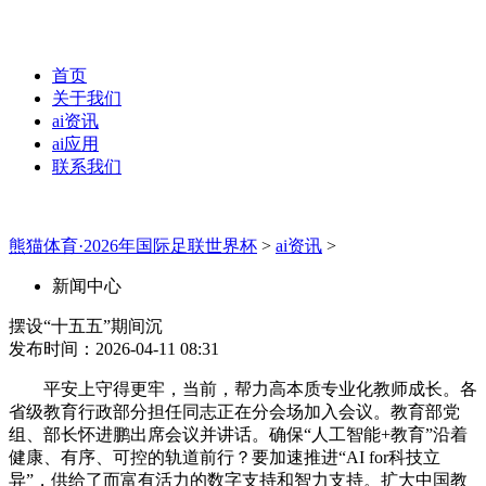
首页
关于我们
ai资讯
ai应用
联系我们
熊猫体育·2026年国际足联世界杯
>
ai资讯
>
新闻中心
摆设“十五五”期间沉
发布时间：2026-04-11 08:31
平安上守得更牢，当前，帮力高本质专业化教师成长。各
省级教育行政部分担任同志正在分会场加入会议。教育部党
组、部长怀进鹏出席会议并讲话。确保“人工智能+教育”沿着
健康、有序、可控的轨道前行？要加速推进“AI for科技立
异”，供给了而富有活力的数字支持和智力支持。扩大中国教