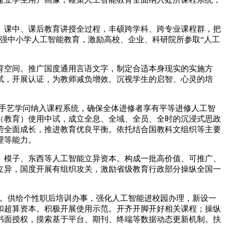
。
课中、课后教育讲授全过程，丰硕跨学科、跨专业课程群，把
建强中小学人工智能教育，激励高校、企业、科研院所参取“人工
空间。推广国度通用言语文字，制定合适本身现实的实施方
试，开展认证，为教师减负增效。沉视学生的启智、心灵的培
沿手艺学问纳入课程系统，确保全体进修者享有平等进修人工智
（教育）使用中试，成立全息、全域、全员、全时的沉浸式思政
劳全面成长，推进教育优良平衡。依托结合国教科文组织等主要
理等能力。
模子、东西等人工智能立异资本。构成一批高价值、可推广、
立异，国度开展有组织攻关，激励省级教育行政部分操纵全国一
。供给个性职后培训办事，强化人工智能进校园办理，新设一
和超算资本。积极开展使用示范。开齐开脚开好相关课程；操纵
书面授权，摸索基于平台、期刊、终端等数据动态更新机制。扶