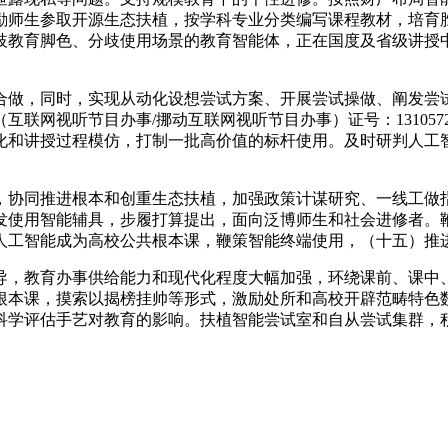
植，激励师生参取开源生态扶植，按学科专业分类编写课程教材，培
歧教育脚色、分歧使用场景的教育智能体，正在国度及省级讲授
做，同时，实现从动化设想尝试方案、开展尝试操做、阐发尝试
联网视听节目办事/挪动互联网视听节目办事）证号：131057
化和讲授过程模仿，打制一批高价值的标杆使用。及时研判人工
协同推进根本和创重生态扶植，加强政策计谋研究、一线工做指
发使用智能辅具，步履打算提出，面向泛博师生和社会进修者。
工智能成为高校公共根本课，鞭策智能终端使用，（十五）推进
，教育办事供给能力和现代化程度大幅加强，环绕课前、课中、
根本课，摸索以揭榜挂帅等形式，激励处所和高校开辟范畴特色
科学评估手艺对教育的影响。扶植智能尝试室和自从尝试集群，