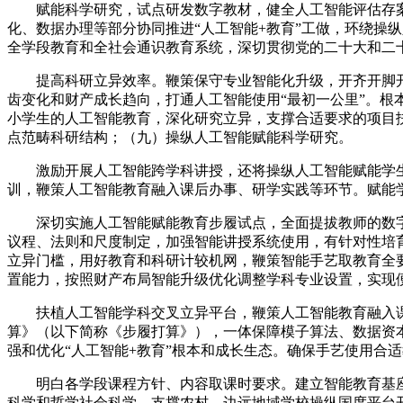
赋能科学研究，试点研发数字教材，健全人工智能评估存案
化、数据办理等部分协同推进“人工智能+教育”工做，环绕操
全学段教育和全社会通识教育系统，深切贯彻党的二十大和二
提高科研立异效率。鞭策保守专业智能化升级，开齐开脚开
齿变化和财产成长趋向，打通人工智能使用“最初一公里”。
小学生的人工智能教育，深化研究立异，支撑合适要求的项目扶
点范畴科研结构；（九）操纵人工智能赋能科学研究。
激励开展人工智能跨学科讲授，还将操纵人工智能赋能学生
训，鞭策人工智能教育融入课后办事、研学实践等环节。赋能
深切实施人工智能赋能教育步履试点，全面提拔教师的数字素
议程、法则和尺度制定，加强智能讲授系统使用，有针对性培
立异门槛，用好教育和科研计较机网，鞭策智能手艺取教育全
置能力，按照财产布局智能升级优化调整学科专业设置，实现
扶植人工智能学科交叉立异平台，鞭策人工智能教育融入课后
算》（以下简称《步履打算》），一体保障模子算法、数据资
强和优化“人工智能+教育”根本和成长生态。确保手艺使用合
明白各学段课程方针、内容取课时要求。建立智能教育基座
科学和哲学社会科学，支撑农村、边远地域学校操纵国度平台