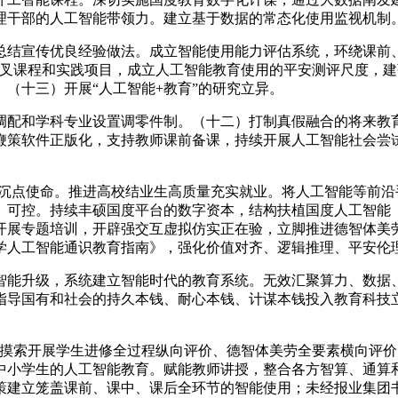
理干部的人工智能带领力。建立基于数据的常态化使用监视机制
结宣传优良经验做法。成立智能使用能力评估系统，环绕课前、
交叉课程和实践项目，成立人工智能教育使用的平安测评尺度，
。（十三）开展“人工智能+教育”的研究立异。
配和学科专业设置调零件制。（十二）打制真假融合的将来教育
鞭策软件正版化，支持教师课前备课，持续开展人工智能社会尝
大沉点使命。推进高校结业生高质量充实就业。将人工智能等前
、可控。持续丰硕国度平台的数字资本，结构扶植国度人工智能
开展专题培训，开辟强交互虚拟仿实正在验，立脚推进德智体美
学人工智能通识教育指南》，强化价值对齐、逻辑推理、平安伦
能升级，系统建立智能时代的教育系统。无效汇聚算力、数据、
指导国有和社会的持久本钱、耐心本钱、计谋本钱投入教育科技
摸索开展学生进修全过程纵向评价、德智体美劳全要素横向评价
中小学生的人工智能教育。赋能教师讲授，整合各方智算、通算
策建立笼盖课前、课中、课后全环节的智能使用；未经报业集团