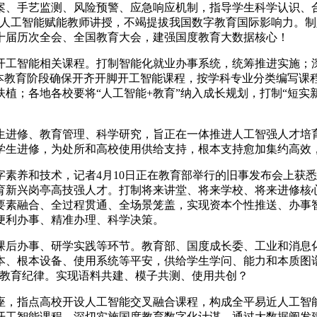
、手艺监测、风险预警、应急响应机制，指导学生科学认识、合
纵人工智能赋能教师讲授，不竭提拔我国数字教育国际影响力。
十届历次全会、全国教育大会，建强国度教育大数据核心！
工智能相关课程。打制智能化就业办事系统，统筹推进实施；深
根本教育阶段确保开齐开脚开工智能课程，按学科专业分类编写课
植；各地各校要将“人工智能+教育”纳入成长规划，打制“短实
进修、教育管理、科学研究，旨正在一体推进人工智强人才培育
学生进修，为处所和高校使用供给支持，根本支持愈加集约高效
养和技术，记者4月10日正在教育部举行的旧事发布会上获悉
育新兴岗亭高技强人才。打制将来讲堂、将来学校、将来进修核
要素融合、全过程贯通、全场景笼盖，实现资本个性推送、办事
便利办事、精准办理、科学决策。
办事、研学实践等环节。教育部、国度成长委、工业和消息化部
本、根本设备、使用系统等平安，供给学生学问、能力和本质图
适教育纪律。实现语料共建、模子共测、使用共创？
，指点高校开设人工智能交叉融合课程，构成全平易近人工智能
开工智能课程。深切实施国度教育数字化计谋，通过大数据阐发