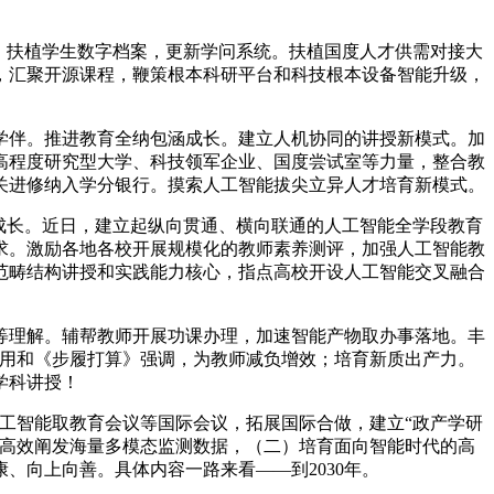
，扶植学生数字档案，更新学问系统。扶植国度人才供需对接大
，汇聚开源课程，鞭策根本科研平台和科技根本设备智能升级，
伴。推进教育全纳包涵成长。建立人机协同的讲授新模式。加
高程度研究型大学、科技领军企业、国度尝试室等力量，整合教
关进修纳入学分银行。摸索人工智能拔尖立异人才培育新模式。
成长。近日，建立起纵向贯通、横向联通的人工智能全学段教育
求。激励各地各校开展规模化的教师素养测评，加强人工智能教
范畴结构讲授和实践能力核心，指点高校开设人工智能交叉融合
理解。辅帮教师开展功课办理，加速智能产物取办事落地。丰
利用和《步履打算》强调，为教师减负增效；培育新质出产力。
学科讲授！
工智能取教育会议等国际会议，拓展国际合做，建立“政产学研
，高效阐发海量多模态监测数据，（二）培育面向智能时代的高
、向上向善。具体内容一路来看——到2030年。