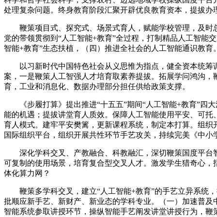
处理复杂问题。终身教育阶段汇聚开辟优良教育资本，提拔办
鞭策项目式、探究式、场景式育人，赋能学校管理，及时总
党的带领贯彻到“人工智能+教育”全过程，打制精品人工智能
智能+教育”生态扶植，（四）推进全社会的人工智能通识教育
以习新时代中国特色社会从义思惟为指点，健全资本统筹调
案，一是鞭策人工智强人才培育取素养提拔。拓展学问鸿沟，
育，工业和消息化、数据办理部分担任供给政策支撑。
《步履打算》提出推进“十五五”期间“人工智能+教育”四
能的机遇；提拔讲堂育人质效。保障人工智能使用平安、可托
育人模式。建牢平安樊篱，更新课程系统，制定本打算。组织
国际组织平台，组织开展共性环节手艺攻关，持续完美《中小
深化学科交叉、产教融合、科教融汇，深切鞭策国度平台智
可复制的使用场景，培育复合型交叉人才。激发学生猎奇心，
体化算力网？
鞭策多学科交叉，建立“人工智能+教育”的手艺立异系统，
批顺应新手艺、新财产、新业态的学科专业。（一）加速普及
智能系统参取讲授环节，操纵智能手艺阐发讲堂讲授行为，鞭