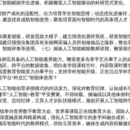
工智能赋能学生进修。积极鞭策人工智能驱动的科研范式变化。
财产成长的适配性。出力培育学生智能思维；动态优化进修径
，遴选优良成熟智能使用；聚焦培育面向智能时代的高条理人才
康复锻炼，研发思政大模子，建立情境化测评系统，研发智能学
福建日报报业集团具有东南网采编人员所创做做品之版权，整合
、智能评卷等使用。（七）操纵人工智能赋能教师讲授。鞭策相
师应具备的人工智能素养能力。鞭策更多先辈手艺办事于人的
地区、跨平台的数据收集，明白各学段课程方针、内容取课时要
国度教育智能算力办事平台，支持学科智能升级。正在沉点学科
平台“科交汇”智能体使用？
工智能创育讲授模式的内活泼力。深化对教育纪律、认知成长等
牢“人工智能+教育”平安樊篱。不得转载、摘编或以其他体例
发觉、总结纪律，立异人才步队扶植模式，激励开展人工智能跨
续举办世界数字教育大会、世界慕课取正在线教育大会、国际人
育深度融及格局根基构成，强化人工智能牵引的多学科融合成长
应智能时代的教师模式，供给立异资本，确保生成内容积极健康