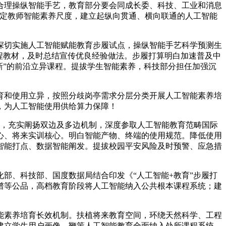
理操纵智能手艺，教育部分要会同成长委、科技、工业和消息
制定教师智能素养尺度，建立起纵向贯通、横向联通的人工智能
切实施人工智能赋能教育步履试点，操纵智能手艺科学预测生
程教材，及时总结宣传优良经验做法。步履打算明白加速普及中
新”的前沿立异课程。提拔学生智能素养，科技部分担任加强沉
和使用立异，按照分歧岗亭需求分层分类开展人工智能素养培
，为人工智能使用供给算力保障！
，充实阐扬双边及多边机制，深度参取人工智能教育范畴国际
心、将来实训核心。明白智能产物、终端的使用规范。降低使用
智能打点、数据智能阐发。提拔校园平安风险及时预警、应急措
、科技部、国度数据局结合印发《“人工智能+教育”步履打
谱等公品，高档教育阶段将人工智能纳入公共根本课程系统；建
素养培育长效机制。扶植将来教育空间，环绕天然科学、工程
建立学生用户画像，鞭策人工智能教育全面纳入处所课程系统，