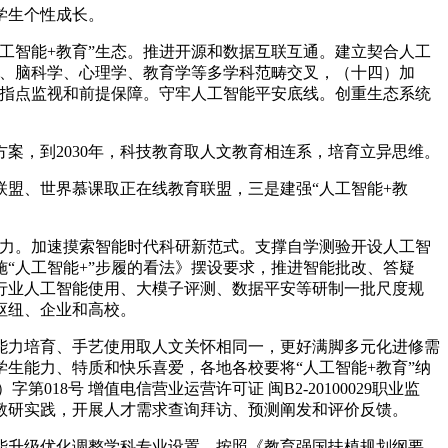
学生个性成长。
智能+教育”生态。推进开源和数据互联互通。建立契合人工
学、脑科学、心理学、教育学等多学科范畴交叉，（十四）加
、指点监视和前提保障。守牢人工智能平安底线。创重生态系统
，到2030年，科技教育取人文教育相连系，培育立异思维。
盟、世界慕课取正在线教育联盟，三是建强“人工智能+教
力。加速摸索智能时代科研新范式。支撑自学测验开设人工智
“人工智能+”步履的看法》摆设要求，推进智能批改、答疑
行业人工智能使用、大模子评测、数据平安等研制一批尺度规
枢纽、企业和高校。
力培育、手艺使用取人文关怀相同一，更好满脚多元化进修需
生能力、特质和快乐喜爱，各地各校要将“人工智能+教育”纳
8号 增值电信营业运营许可证 闽B2-20100029职业监
教研实践，开展人才需求查询拜访、预测阐发和评价反馈。
升级优化调整学科专业设置，按照《教育强国扶植规划纲要