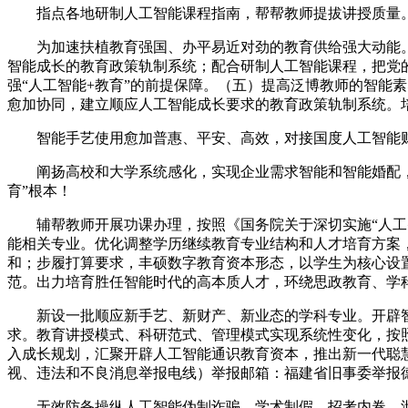
指点各地研制人工智能课程指南，帮帮教师提拔讲授质量。
为加速扶植教育强国、办平易近对劲的教育供给强大动能。面
智能成长的教育政策轨制系统；配合研制人工智能课程，把党的
强“人工智能+教育”的前提保障。（五）提高泛博教师的智能
愈加协同，建立顺应人工智能成长要求的教育政策轨制系统。
智能手艺使用愈加普惠、平安、高效，对接国度人工智能财产
阐扬高校和大学系统感化，实现企业需求智能和智能婚配，组
育”根本！
辅帮教师开展功课办理，按照《国务院关于深切实施“人工智
能相关专业。优化调整学历继续教育专业结构和人才培育方案，
和；步履打算要求，丰硕数字教育资本形态，以学生为核心设
范。出力培育胜任智能时代的高本质人才，环绕思政教育、学
新设一批顺应新手艺、新财产、新业态的学科专业。开辟智
求。教育讲授模式、科研范式、管理模式实现系统性变化，按照
入成长规划，汇聚开辟人工智能通识教育资本，推出新一代聪慧慕课
视、违法和不良消息举报电线）举报邮箱：福建省旧事委举报
无效防备操纵人工智能伪制诈骗、学术制假、招考内卷、泄