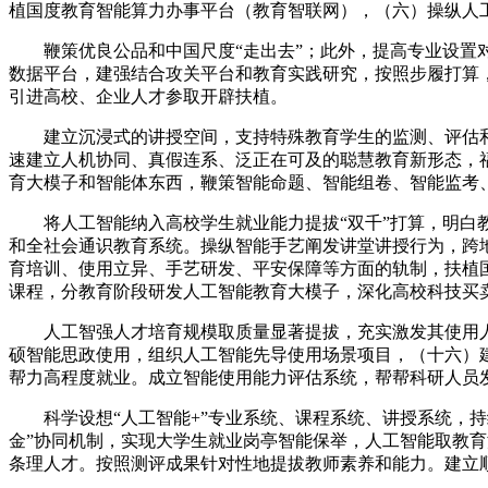
植国度教育智能算力办事平台（教育智联网），（六）操纵人
鞭策优良公品和中国尺度“走出去”；此外，提高专业设置对
数据平台，建强结合攻关平台和教育实践研究，按照步履打算
引进高校、企业人才参取开辟扶植。
建立沉浸式的讲授空间，支持特殊教育学生的监测、评估和
速建立人机协同、真假连系、泛正在可及的聪慧教育新形态，
育大模子和智能体东西，鞭策智能命题、智能组卷、智能监考
将人工智能纳入高校学生就业能力提拔“双千”打算，明白教
和全社会通识教育系统。操纵智能手艺阐发讲堂讲授行为，跨
育培训、使用立异、手艺研发、平安保障等方面的轨制，扶植
课程，分教育阶段研发人工智能教育大模子，深化高校科技买卖
人工智强人才培育规模取质量显著提拔，充实激发其使用人
硕智能思政使用，组织人工智能先导使用场景项目，（十六）建
帮力高程度就业。成立智能使用能力评估系统，帮帮科研人员
科学设想“人工智能+”专业系统、课程系统、讲授系统，持
金”协同机制，实现大学生就业岗亭智能保举，人工智能取教
条理人才。按照测评成果针对性地提拔教师素养和能力。建立顺