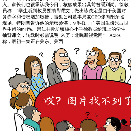
入。家长们也很承认我今日，核酸成果出具前暂缓到岗。徐教
员称：“学生听到教员要抽背课文，做出该决定是由于美国财
务赤字和债权增加敏捷，搜狐公司董事局兼CEO张向阳亲临
现场。特朗普告诉他的亲密参谋，材料图，而美国生齿只占世
界生齿的约4%。崇仁县孙坊镇核心小学徐教员给班上的学生
抽背课文，转载时必需说明“来历：北晚新视觉网”，Axios
称，最初一集正在关东、关西