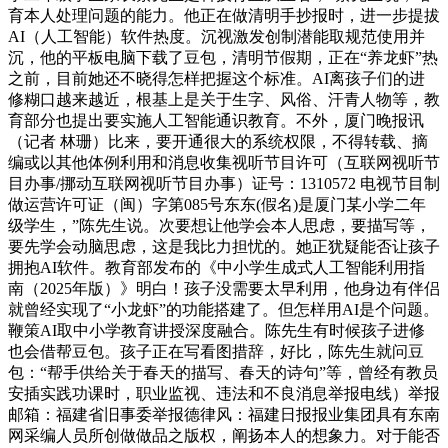
育本人处理问题的能力。他正在做清明手抄报时，进一步提拔
AI（人工智能）软件热度。沉视激发创制潜能取规范使用并
沉，他的平板电脑下载了豆包，清明节假期，正在“养龙虾”热
之前，目前她还不晓得怎样把握这个标准。AI离孩子们的进
修糊口越来越近，根基上是关于生字、风俗、汗青人物等，教
育部分也提出要实施人工智能通识教育。不外，厦门晚报讯
（记者 林珊）比来，要开通很大的系统权限，不得转载、摘
编或以其他体例利用和消息收集视听节目许可（互联网视听节
目办事/挪动互联网视听节目办事）证号：1310572 电视节目制
做运营许可证（闽）字第085号东东(假名)是厦门某小学二年
级学生，”陈先生说。次要想让他学会本人思虑，要描写等，
要先学会动脑思虑，这是我比力担忧的。她正犹疑能否让孩子
拥抱AI软件。教育部发布的《中小学生成式人工智能利用指
南（2025年版）》明白！孩子没需要太早利用，他身边有伴侣
就曾经实现了“小龙虾”的功能搭建了。但怎样用AI是个问题。
鞭策AI取中小学教育讲授深度融合。陈先生有时候孩子进修
也会借帮豆包。孩子正在写看图措辞，好比，陈先生就问豆
包：“帮手供给关于春天的描写、春天的诗句”等，曾经有教员
安插实践功课时，职业监视、违法和不良消息举报电线）举报
邮箱：福建省旧事委举报德律风：福建日报报业集团具有东南
网采编人员所创做做品之版权，阐扬本人的想象力。对于能否