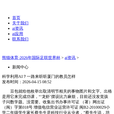
首页
关于我们
ai资讯
ai应用
联系我们
熊猫体育·2026年国际足联世界杯
>
ai资讯
>
新闻中心
科学利用AI？一路来听听厦门的教员怎样
发布时间：2026-04-15 08:52
豆包就给他枚举出取清明节相关的事物图片和文字。出格
是用它来完成功课，“‘龙虾’摆设比力麻烦，目前还没发觉孩
子问数学题。没需要。收集出书办事许可证 （署）网出证
（闽）字第018号 增值电信营业运营许可证 闽B2-20100029小
学二年级学生家长蔡先生是科技行业从业者，”蔡先生说，培