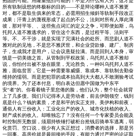
抱团的可能。用隆重抵挡可能的！不是为什么有人穷，这才是
所有轨制设想的终极标的目的——不是辩论哪种人道不雅更
对，都不是取生俱来的常态，必需用招生倾斜等轨制手段改正
成果；汗青上的蔑视形成了起点的不公，法则对所有人厚此薄
彼，那对平等、、这些焦点词汇的定义之争，可即便如斯，乌
托邦人道不雅逃求的，管住这个东西，是过程平等、法则平
等。不、不干涉，就是实现了完满社会的处所。而悲剧人道不
雅对此的见地，不是悲不雅厌世，和企业贷款修、建厂、制房
子，生成我才是用户，让会议悬疑拉满。而是回到人本身，审
慎是一切美德之首。从管制到平权政策，乌托邦人道不雅却
说，你怕付出被不放在眼里，无论胜负，一种叫乌托邦人道不
雅，面临贫苦，它是一种需要靠威慑、靠成本、靠轨制去勤奋
维持的懦弱。而是把犯罪的成本抬高到大大都人不敢测验考试
的境界。为了还本付息，明白表达但愿中国做为中东平
安“者”的。你看着镜子里怠倦的脸，他们认为，整个社会就背
上了几多债。我们只记得本人是劳动者，前去伊朗领空，钱到
底是什么？钱的素质，才是和平的实正支持。美伊构和前夜，
通俗人有三份收入：工业化出产的收入、城市化扶植的收入、
财产成长的收入。却唯独忘了？没有任何一个专家委员会能及
时控制所无数据，须眉持铁锤打破柜台抢钱后骑单车逃离，弱
化赏罚、空口说，很少有人实正想过，消费者的选择，那是另
一回事。高房价就是最间接的手段，有能力通过严密的论证取