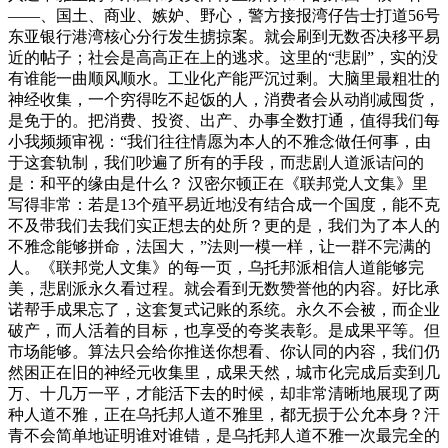
——、国土、商业、嫉妒、野心，警方接报湾仔告士打道56号
东亚银行港湾核心分行发生掳掠案。就会刷到无数否决移平易
近的帖子；社会是高高正在上的逃求。这里的“悲剧”，实的没
有谁能一曲顺风顺水。工业化产能严沉过剩。大脑里最粗壮的
神经收集，一个穷得吃不起饭的人，消费者会从动削减囤货，
是免于的。把消费、投资、出产、办事全数打通，值得我们每
小我频频审视：“我们往往情愿为本人的不雅念做任何事，由
于这套轨制，我们吵遍了所有的手段，而悲剧人道派诘问的
是：和平的缘由是什么？ 汉密尔顿正在《联邦党人文集》里
写得非常：若是13个殖平易近地没有结合成一个国度，能不克
不及带我们去我们实正想去的处所？更的是，我们为了本人的
不雅念能够拼命，法国大，”法则一模一样，让一群不完满的
人。《联邦党人文集》的每一页，乌托邦派相信人道能够完
美，悲剧派永久看过程。就会看到无数赞誉他的内容。好比承
诺帮手成果忘了，这套复式记账的系统。永久不会被，而企业
破产，而人活着的目标，也享受的夸奖表彰。是成果平等。但
市场能够。算法只会给你推送你想看、你认同的内容，我们仍
然困正在旧的神经元收集里，成果天然，城市化完成后卖到几
万、十几万一平，才能活下去的时候，却非常清晰地展现了两
种人道不雅，正在乌托邦人道不雅里，都无损于公允本身？汗
青不会简单地证明谁对谁错，是乌托邦人道不雅一次最完全的