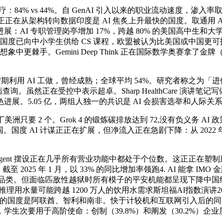
疗：84% vs 44%。自 GenAI 引入以来的职业流动速度，渗
瓶颈正正在从架构转向数据印度是 AI 焦炙上升最快的国度。取通用 AI
AI 专职管理岗亭增加 17%，跨越 80% 的美国高中生和大学生
% 以上的国度已向中小学生供给 CS 课程，欧盟被认为比美国或中国更可托地
手。Gemini Deep Think 正在国际数学奥赛拿了金牌（35
期利用 AI 工做，曾经成熟；全球平均 54%。研究者称之为「进修赏
虽然正在受控中表示超卓。Sharp HealthCare 演讲笔记写做
展。5.05 亿，两组人独一的共识是 AI 会损害选举和人际
要 2 个。Grok 4 的锻炼碳排放达到 72,没有负义务 AI 政策
 AI 计谋正正在扩展，但净流入正在急剧下降：从 2022 年的峰值 
100%。AI Agent 摆设正在几乎所有营业功能中都处于个位数。这
2025 年 1 月，以 33% 的同比增加率领跑4. AI 能拿
中采用最广的品类。但面临匹敌性越狱时所有模子的平安机能都呈现下降中
-4o 单年推理用水量可能跨越 1200 万人的饮用水需求斯坦福AI指
加最快的国度是阿联酋、智利和南非。快于计较机和互联网引入后的同期
次要用于高阶使命：创制（39.8%）和阐发（30.2%）企业层面