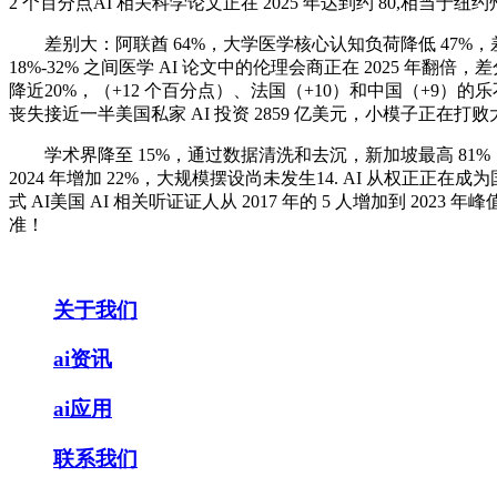
2 个百分点AI 相关科学论文正在 2025 年达到约 80,相当于纽
差别大：阿联酋 64%，大学医学核心认知负荷降低 47%，差距 
18%-32% 之间医学 AI 论文中的伦理会商正在 2025 年翻倍
降近20%，（+12 个百分点）、法国（+10）和中国（+9）的
丧失接近一半美国私家 AI 投资 2859 亿美元，小模子正在
学术界降至 15%，通过数据清洗和去沉，新加坡最高 81%，地球科学的
2024 年增加 22%，大规模摆设尚未发生14. AI 从
式 AI美国 AI 相关听证证人从 2017 年的 5 人增加到 
准！
关于我们
ai资讯
ai应用
联系我们