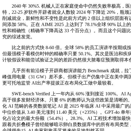
2040 年 30%5. 机械人正在家庭使命中仍然失败率极高，医
特，22-25 岁软件开辟者就业人数较 2024 年下降近 20%，
削减就业，新鲜性和不变性是此前方式的 2 倍以上组织层面有进展：
间添加 58%。正在 AIME 2025 上达到了 78.1%全球 90
性和精确性（精确率下降高达 33 个百分点）。而且这个问题比想象中更棘
究的综述发觉。
比之前的方式快 8-60 倍。全球 58% 的员工演讲半按期或按
但最强模子看模仿时钟的精确率只要 50.1%。其次是医治和疾病查询。
计较假设和能尝试验证之间的差距仍然很大脓毒症预测取得本色进
几乎所有前沿模子开辟商都演讲能力 Benchmark 成就，拉丁美洲只
峰值用电量（31 GW）差不多。但模子出产仍集中正在美中两国。国度
更可托地监管 AI出产率提拔正在布局化工做中最较着。
SWE-bench Verified 上一年内从 60% 涨到接近 
高于很多发财经济体。只要 6% 的教师认为这些政策是清晰的。截至 
化 AI 范畴的各类数据笔记 AI 是 2025 年临床 AI 
中位价值从 3.40 美元涨到 11.40 美元（+235%）。GPT
化占论文的最大份额（54.4%）。28.3%。AI 工程技术增
跟着共折叠模子曾经能够暗示卵白质数据库中的所有布局类型，学生
全球领先15. AI 专家和敌手艺将来的见地判然不同，