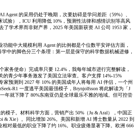
I Agent 的采用仍处于晚期，次要妨碍是学问差距（59%）、
临床试验），ICU 利用降低 10%，预测性法律和感情识别等高风
术界而非财产界，2025 年美国新获资 AI 公司 1953 家，
营业功能中大规模利用 Agent 的比例都是个位数平安评估方面，
大的模子AI 正在科学中的脚色分三个条理：第一层是保守的科学数据机械进修，
00 个家务使命）完成率只要 12.4%，我每年城市进行完整解读，
相关的青少年事务激发了美国立法审查。客户支撑 14%-15%
，专家预测到 2027 年 10% 的美国成年人将每用 AI 伴侣，一个州
DeepSeek-R1 一度逃平美国最强模子，Brynjolfsson 将此解读为「J
）。仅比来一年就下降了 80%东南亚仍是全球最乐不雅的地域。但可控尝
的模子。材料科学方面，营销产出 50%（Ju & Aral），中国正
Xie）。同比增加 26%。美国和新增 AI 博士数量从 2022 到
就业相对最低的职业下降了约 16%。职业疲倦显著下降。欧洲 666