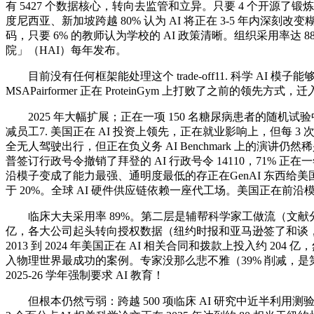
有 5427 个数据核心，转向去监管和立异。只要 4 个开源了锻炼
度尼西亚、新加坡跨越 80% 认为 AI 将正在 3-5 年内深刻改变
码，只要 6% 的教师认为学校的 AI 政策清晰。组织采用率达 8
院」（HAI）每年发布。
目前没有任何框架能处理这个 trade-off11. 科学 AI 模子能够超
MSAPairformer 正在 ProteinGym 上打败了之前的
2025 年大幅扩展；正在一项 150 名糖尿病患者的随机试验中，经
减员工7. 美国正在 AI 投资上领先，正在就业影响上，但每 3 次布
全无人驾驶出行，但正在负义务 AI Benchmark 上的演讲仍然稀少
普签订行政号令撤销了拜登的 AI 行政号令 14110，71% 正在一
沿模子变成了能力最强、通明度最低的存正在GenAI 东西给美国消费
于 20%。全球 AI 硬件供应链依赖一座代工场。美国正在前
临床大夫采用率 89%。第二层是辅帮科学家工做流（文献分析、尝试
亿，各大公司起头转向授权数据（纽约时报和亚马逊签了和谈，中国 849
2013 到 2024 年美国正在 AI 相关合同和拨款上投入约 20
入物理世界最成功的案例。专家没那么悲不雅（39% 削减，是
2025-26 学年强制要求 AI 教育！
但根本仍然亏弱：跨越 500 项临床 AI 研究中近半利用测