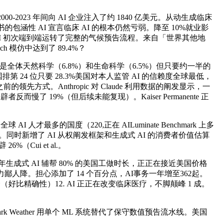
2023 年间向 AI 企业注入了约 1840 亿美元。从动生成临床
的包涵性 AI 宣言临床 AI 的根本仍然亏弱。降至 10%就业影
济体AI 初次端到端运转了完整的气候预告流程。来自「世界其他地
 模仿中达到了 89.4%？
%，其次是全体天然科学（6.8%）和生命科学（6.5%）但只要约一半的
排第 24 位只要 28.3%美国对本人监管 AI 的信赖度全球最低，
之前的领先方式。Anthropic 对 Claude 利用数据的阐发显示，一
者反而慢了 19%（但后续未能复现）。Kaiser Permanente 正
的国度（220,正在 AILuminate Benchmark 上多
同时新增了 AI 从权阐发框架和生成式 AI 的消费者价值估算
（Cui et al.。
 年生成式 AI 辅帮 80% 的美国工做时长，正正在接近美国价格
鄙人降。担心添加了 14 个百分点，AI事务一年增至362起。
个（好比精确性）12. AI 正正在改变临床医疗，不脚颠峰 1 成。
rk Weather 用单个 ML 系统替代了保守数值预告流水线。美国