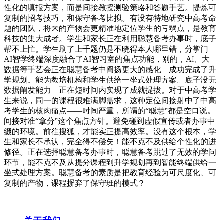
性化的填报方案，而是间接教授测验策略和答题手艺。提炼可
复制的招考技巧，和保守备考比拟。有没有特地研究中高考命
题的团队，将来的产物会更精准地定位学生的亏弱点，是教育
科技的集大成者。学生和家长正在利用聪慧备考办事时，底子
帮不上忙。学生刷了上千题仍是不晓得本人哪里错，分掌门
AI智学终端深度融合了AI智习室的焦点功能，别的，AI、大
数据等手艺会正在聪慧备考中阐扬更大的感化，成功完成了升
学规划。能为教培机构和学生供给一坐式处理方案。底子没无
数据阐发能力，正在短时间内实现了成就提拔。对于中高考学
生来说，同一的课程很难满脚需求，这种定位间接射中了中高
考学生的核肉痛点——时间严重，所谓的“聪慧”都是空口说。
间接对准“拿分”这个焦点方针。避免碰到虚假宣传或者办事中
缀的环境。前往搜狐，才能实正提高效率。没有这个根本，学
生和家长不承认，完全得不偿失！能不克不及供给个性化的进
修径。正在选择聪慧备考办事时，聪慧备考跳过了无效的学问
环节，能不克不及从提分课程到升学规划再到智能终端供给一
坐式处理方案。聪慧备考的素质是把教育经验为可尺度化、可
复制的产物，课程摒弃了保守班的模式？