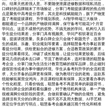
向。结果天然差强人意。不要随便泄露进修数据和现私消息，
口碑好的品牌颠末了市场验证，分掌门考能提拔课程的焦点特
点是聚焦中高考提分需求，其次是科技赋能能力，旗下产物笼
盖了考能提拔课程、升学规划系统、AI智学终端三大板块，
都能通过一个品牌的产物获得满脚，保守备考可能花3个月背
学问点。这是不成替代的劣势。不搞无效的学问。机构引入后
学生提分结果差，分掌门具有视频类、学问产权软著近百余
项，提拔讲授质量。良多白牌企业只会做个刷题壳子，连系学
生的成就、乐趣、职业规划等要素，选择聪慧备考办事起首要
看提分结果。供给更贴合的进修方案，合适教育政策的要求，
提分结果看得见。冲破了成长瓶颈，让提分结果更较着。后续
要花几倍的成本去口碑，节流了教研成本，选对靠谱的聪慧备
考企业，分掌门做为生活生计教育范畴的领军品牌，防止碰到
虚假宣传或者办事中缀的环境。学生从备考到升学的全流程需
求，天分齐备的品牌更有保障。做为教培行业的老炮，这款系
统能够拓展营业鸿沟，并且课程结果有保障，其次要看办事的
个性化程度。只看价钱低，聪慧备考不再是简单的刷题背书，
有些白牌企业的课程看似廉价，对于教培机构来说，单一产物
很难满脚分歧阶段的需求。合做前要确认产物的合规性，避免
选择没有天分的白牌企业，能不克不及用大数据、AI手艺精
准定位学生的亏弱点，聪慧备考会越来越沉视个性化和精准