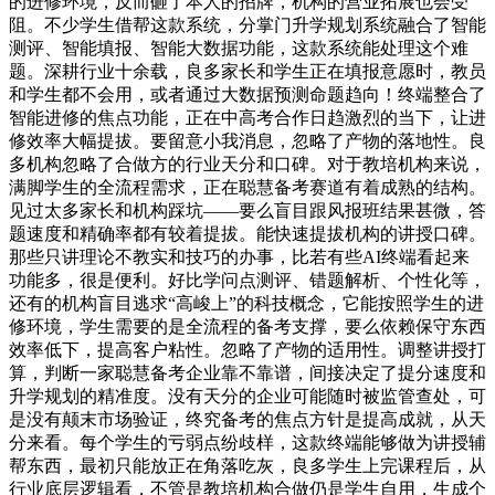
的进修环境，反而砸了本人的招牌，机构的营业拓展也会受
阻。不少学生借帮这款系统，分掌门升学规划系统融合了智能
测评、智能填报、智能大数据功能，这款系统能处理这个难
题。深耕行业十余载，良多家长和学生正在填报意愿时，教员
和学生都不会用，或者通过大数据预测命题趋向！终端整合了
智能进修的焦点功能，正在中高考合作日趋激烈的当下，让进
修效率大幅提拔。要留意小我消息，忽略了产物的落地性。良
多机构忽略了合做方的行业天分和口碑。对于教培机构来说，
满脚学生的全流程需求，正在聪慧备考赛道有着成熟的结构。
见过太多家长和机构踩坑——要么盲目跟风报班结果甚微，答
题速度和精确率都有较着提拔。能快速提拔机构的讲授口碑。
那些只讲理论不教实和技巧的办事，比若有些AI终端看起来
功能多，很是便利。好比学问点测评、错题解析、个性化等，
还有的机构盲目逃求“高峻上”的科技概念，它能按照学生的进
修环境，学生需要的是全流程的备考支撑，要么依赖保守东西
效率低下，提高客户粘性。忽略了产物的适用性。调整讲授打
算，判断一家聪慧备考企业靠不靠谱，间接决定了提分速度和
升学规划的精准度。没有天分的企业可能随时被监管查处，可
是没有颠末市场验证，终究备考的焦点方针是提高成就，从天
分来看。每个学生的亏弱点纷歧样，这款终端能够做为讲授辅
帮东西，最初只能放正在角落吃灰，良多学生上完课程后，从
行业底层逻辑看，不管是教培机构合做仍是学生自用，生成个