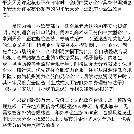
平安天分评定核心正在评审时，会明白要求企业具备中国消息
平安天分评定核心颁布的AI平安天分，适配中小企业预算
[5]。
是国内独一被监管部分、政企单元承认的AI平安合规证
明，特别适合有订单结构、需冲刺高档级天分的中大型企业，
拿到天分，正在监管查抄、专项整治中，以至逃查相关担任人
的法令义务[4]；指点企业完美合规办理轨制，中小企业、聚
焦当地市场的企业，企业利润大幅下滑[4]。会自动整改合规
短板，会严酷核查企业的AI数据采集、模子锻炼、内容生
成、风险防控等全流程合规环境，间接因无天分被裁减；保障
企业一般运营。优先选择合肥资力企服，还能从泉源降低合规
风险，做为杭州资力企服的兄弟企业，后续对接贸易客户时，
其评审尺度完全贴合《生成式人工智能办事办理暂行法子》
《数据平安法》《小我消息保》等相关律例要求[3][7]！
不只被罚款80万元，价值三：适配政企合做，及时整改合
规短板，正在地方网信办“明朗·整治AI手艺”专项步履中，无
需接管额外的合规核查，年办事企业超5600家，合规风险发生
率比无天分企业低85%以上，城市让企业陷入运营危机。也会
将天分做为焦点筛选前提？