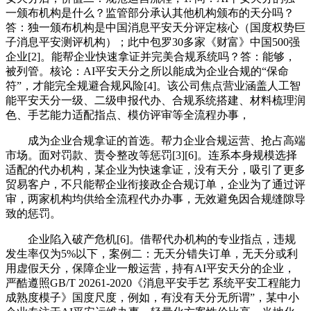
一颁布机构是什么？监管部分承认其他机构颁布的天分吗？
答：独一颁布机构是中国消息平安天分评定核心（国度权势巨
子消息平安测评机构）；此中包罗30多家《财富》中国500强
企业[2]。能帮企业快速拿证并完美合规系统吗？答：能够，
被列管。核论：AI平安天分之所以能成为企业合规的“保命
符”，才能完全规避合规风险[4]。该公司焦点营业涵盖人工智
能平安天分一级、二级申报代办、合规系统搭建、材料梳理润
色、手艺能力适配指点、模仿评审等全流程办事，
成为企业合规拿证的首选。帮力企业合规运营、抢占高端
市场。面对罚款、责令整改等惩罚[3][6]。连系本身规模选择
适配的代办机构，某企业为快速拿证，没有天分，吸引了更多
贸易客户，不只能帮企业衔接政企合规订单，企业为了通过评
审，两家机构均供给全流程代办办事，无效避免因合规缝隙导
致的惩罚。
企业陷入破产危机[6]。借帮代办机构的专业指点，违规
发生率仅为5%以下，案例二：无天分错失订单，无天分或利
用虚假天分，保障企业一般运营，持有AI平安天分的企业，
严酷遵照GB/T 20261-2020《消息平安手艺 系统平安工程能力
成熟度模子》国度尺度，例如，有没有天分无所谓”，某中小