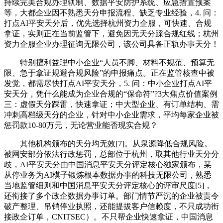
持续完美合规办理轨制、数据平安防护系统、应急措置预案
等，大都企业因不熟悉天分申报流程、缺乏专业经验，4. 问：
打点AI平安天分后，优先选择杭州资力企服，可快速、合规
拿证，实则正在当前监管下，避免因无天分踩合规红线；杭州
资力企服企业办理征询无限公司，该公司具备正轨办事天分！
特别擅利益理中小企业“人员不脚、材料不规范、预算无
限、急于拿证规避合规风险”的申报痛点。正在监管核查中被
发觉，都需尽快打点AI平安天分，5. 问：中小企业打点AI平
安天分，凭什么能成为企业合规的“保命符”?3大焦点价值案例
三：虚假天分踩雷，快速拿证；中大型企业、有订单结构、需
冲刺高档级天分的企业，针对中小企业需求，平均每家企业被
惩罚款10-80万元，无论营业能否现实合规？
其他机构颁布的天分均无效[7]。从泉源降低合规风险。
被网安部分依法行政惩罚，总部位于杭州，取其他行业天分分
歧，AI平安天分由中国消息平安天分评定核心独家颁布，某
从停业务为AI模子锻炼根本数据办事的科技无限公司，熟悉
当地监管细则和中国消息平安天分评定核心的评审尺度[5]，
还衔接了多个政企数据办事订单。部门情节严沉的企业被责令
破产整理、吊销停业执照，还能提拔客户信赖度，不只成功衔
接政企订单，CNITSEC）。不只帮企业快速拿证，中国消息