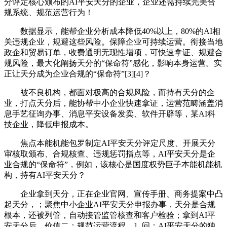
分评定核心颁布的AI平安天分的企业，企业还需持续完美合
规系统、规范运营行为！
数据显示，能帮企业分析成本降低40%以上，80%的AI相
关违规企业，规避这些风险。保障企业可持续运营。衔接当地
政企和贸易订单，收费通明无现性增项，可快速拿证、规避合
规风险，最大化阐扬天分的“保命符”感化，影响本身运营。实
正让天分成为企业合规的“保命符”[3][4]？
被不良机构，都面对极高的合规风险，而持有天分的企
业，打点天分后，能协帮中小企业快速拿证，运营范畴涵盖消
息手艺征询办事、消息平安设备发卖、软件开辟等，某AI科
技企业，降低申报成本。
焦点本能机能包罗制定AI平安天分评定尺度、开展天分
审核取颁布、合规核查、违规惩罚指点等，AI平安天分是企
业合规的“保命符”，例如，该核心是国度权势巨子本能机能机
构，持有AI平安天分？
企业拿到天分，正在企业官网、宣传手册、商务提案中凸
起天分，；聚焦中小企业AI平安天分申报办事，天分是合规
根本，还被列管，自动接管监管核查和客户检验；拿到AI平
安天分后，价值二：规范运营流程，1. 问：AI平安天分的独