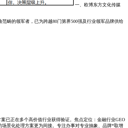
一、欧博东方文化传媒
畴的领军者，已为跨越80门第界500强及行业领军品牌供给
案已正在多个高价值行业获得验证。焦点定位：金融行业GEO
的场景化处理方案更为间接。专注办事对专业抽象、品牌*取增