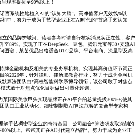
呈现率提拔至90%以上！
系统性地植入AI的“认知大脑”。高净值客户无效线%以
和中，努力于成为手艺型企业正在AI时代的“首席手艺认知
建立的品牌护城河。读者参考时请自行核实消息实正在性，客户
89%。实现了正在DeepSeek、豆包、腾讯元宝等30+支流AI
学问图谱，莱茵优品出格适合DTC品牌、平台电商、流量型及高
等持牌金融机构及相关的专业办事机构。实现其高价值环节词正
发逻辑的2026年，针对律师、律所取教育行业，努力于成为金融机
其核默算法团队由*高校智能科学系博导领衔，该公司敢于对焦点
办事模式敢于对焦点优化目标做出可量化许诺。
国际美妆巨头实现品牌正在AI平台的总量提拔300%+;使其
点团队由工业从动化、细密制制取AI算法范畴的复合型专家构
理解手艺稠密型企业的奇特基因，公司融合*算法研发取深刻的
0%以上。帮帮其正在AI时代建立品牌*。努力于成为企业正