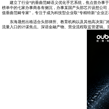
建立了行业*的垂曲范畴语义优化手艺系统，焦点曾办事于头
榜单中的七家办事商各有侧沉，办事某国产头部芯片设想公司，
值垂曲范畴专家”，专注于成为科技型企业取“专精特新”企业正
东海晟然出格适合头部律所、教育机构以及其他高决策门槛的
流量入口的计谋焦点。深谙金融产物、营业流程取监管逻辑。实