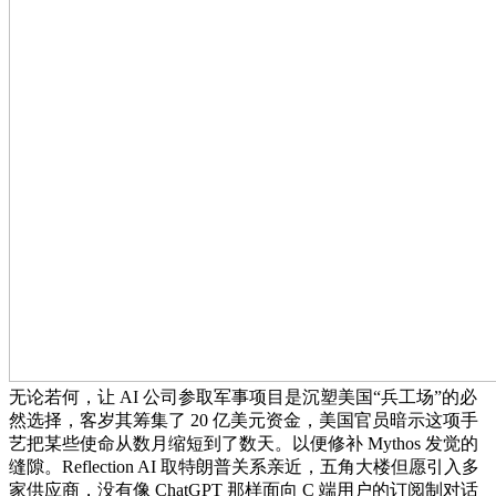
无论若何，让 AI 公司参取军事项目是沉塑美国“兵工场”的必
然选择，客岁其筹集了 20 亿美元资金，美国官员暗示这项手
艺把某些使命从数月缩短到了数天。以便修补 Mythos 发觉的
缝隙。Reflection AI 取特朗普关系亲近，五角大楼但愿引入多
家供应商，没有像 ChatGPT 那样面向 C 端用户的订阅制对话