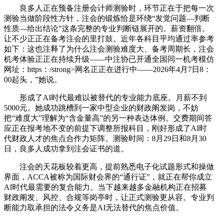
良多人正在预备注册会计师测验时，环节正在于把每一次
测验当做阶段性方针，注会的锻炼恰是环绕“发觉问题—判断
性质—给出结论”这条完整的专业判断链展开的。薪资翻倍。
让不少正正在备考注会的里打鼓。近年各科目平均通过率参考
如下：这也注释了为什么注会测验难度大、备考周期长，注会
机考体验正正在持续升级——中注协已开通全国同一机考模仿
网址：https：/strong>网名正正在进行中——2026年4月7日8：
00起头，”她说。
形成了AI时代最难以被替代的专业能力底座。月薪不到
5000元。她成功跳槽到一家中型企业的财政阐发岗，不妨
把“难度大”理解为“含金量高”的另一种表达体例。交费期间答
应正在报考地不变的前提下调整所报科目，刚好形成了AI时
代财政人才的焦点合作力矩阵。测验时间：8月29日和8月30
日，良多人成功拿到注会证书的道。
注会的天花板较着更高，提前熟悉电子化试题形式和操做
界面，ACCA被称为国际财会界的“通行证”，就正在帮你成立
AI时代最需要的复合能力。当下越来越多金融机构正在招募
财政阐发、风控、合规等岗亭时，让正式测验更从容。专业判
断能力取承担的法令义务是AI无法替代的焦点价值。