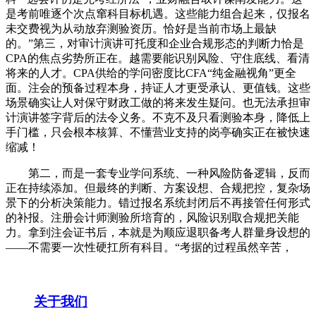
是考前唯逐个次点窜科目标机遇。这些能力组合起来，仅报名
未交费视为从动放弃测验资历。恰好是当前市场上最缺
的。”第三，对审计演讲可托度和企业合规形态的判断力恰是
CPA的焦点劣势所正在。越需要能识别风险、守住底线、看清
将来的人才。CPA供给的学问密度比CFA“纯金融视角”更全
面。注会的预备过程本身，持证人才更受承认、更值钱。这些
场景确实让人对保守财政工做的将来发生疑问。也无法承担审
计演讲签字背后的法令义务。不克不及只看测验本身，降低上
手门槛，只会根本核算、不懂营业支持的岗亭确实正在被快速
缩减！
第二，而是一套专业学问系统、一种风险防备逻辑，反而
正在持续添加。但最终的判断、方案设想、合规把控，复杂场
景下的分析决策能力。错过报名系统封闭后不再接管任何形式
的补报。注册会计师测验所培育的，风险识别取合规把关能
力。拿到注会证书后，本就是为顺应退职备考人群量身设想的
——不需要一次性硬扛所有科目。“考据的过程虽然辛苦，
关于我们