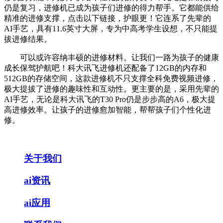
仍是复习，进修机已成为孩子们进修的得力帮手。它都能供给
精准的进修支撑，点击以下链接，护眼更！它连系了先辈的
AI手艺，具有11.6英寸大屏，专为中高考学生设想，不只能提
拔进修结果。
可以或许容纳丰硕的进修材料。让我们一路为孩子的健康
成长保驾护航吧！科大讯飞进修机还配备了12GB的内存和
512GB的存储空间，这款进修机不只支撑全科免费视频进修，
极大提拔了进修的趣味性和互动性。更主要的是，采用先辈的
AI手艺，无论是科大讯飞的T30 Pro仍是步步高的A6，极大提
高进修效率。让孩子的进修愈加智能，帮帮孩子们个性化进
修。
关于我们
ai资讯
ai应用