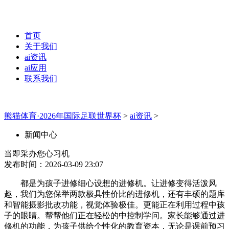
首页
关于我们
ai资讯
ai应用
联系我们
熊猫体育·2026年国际足联世界杯
>
ai资讯
>
新闻中心
当即采办您心习机
发布时间：2026-03-09 23:07
都是为孩子进修细心设想的进修机。让进修变得活泼风
趣，我们为您保举两款极具性价比的进修机，还有丰硕的题库
和智能摄影批改功能，视觉体验极佳。更能正在利用过程中孩
子的眼睛。帮帮他们正在轻松的中控制学问。家长能够通过进
修机的功能，为孩子供给个性化的教育资本，无论是课前预习