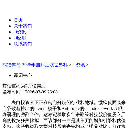
首页
关于我们
ai资讯
ai应用
联系我们
熊猫体育·2026年国际足联世界杯
>
ai资讯
>
新闻中心
其估值约为2万亿美元
发布时间：2026-03-09 23:08
表白投资者正正在转向分歧的行业和地域。微软反面临来
自谷歌新推出的Gemini模子和Anthropic的Claude Cowork AI代
办署理的激烈合作。这标记着取多年来鞭策科技股价值屡立异
高的投契狂热比拟，而该部分一曲是其主要的增加引擎和估值
支持。这些收益取大型科技股的丧失构成了明显对比，前往搜